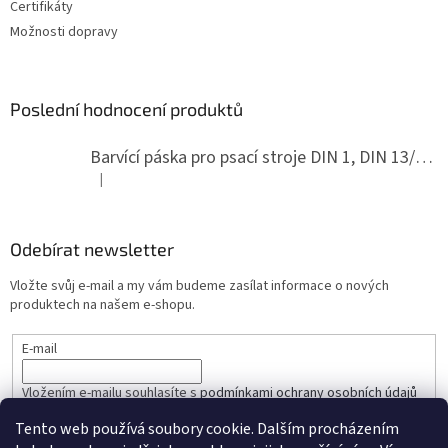
Certifikáty
Možnosti dopravy
Poslední hodnocení produktů
Barvící páska pro psací stroje DIN 1, DIN 13/10, LAND, PA červenočerná
|
Hodnocení produktu je 5 z 5 hvězdiček.
Odebírat newsletter
Vložte svůj e-mail a my vám budeme zasílat informace o nových
produktech na našem e-shopu.
E-mail
Vložením e-mailu souhlasíte s
podmínkami ochrany osobních údajů
Tento web používá soubory cookie. Dalším procházením
PŘIHLÁSIT SE