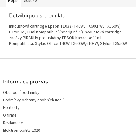
Popis
Diskuze
Detailní popis produktu
Inkoustová cartridge Epson T1032 (T40W, TX600FW, TX550W),
PIRANHA, 11ml Kompatibilní (neoriginální) inkoustová cartridge
značky PIRANHA pro tiskárny EPSON Kapacita: 11ml
Kompatibilita: Stylus Office T40W,TX600W,610FW, Stylus TX550W
Z
á
p
a
Informace pro vás
t
Obchodní podmínky
í
Podmínky ochrany osobních údajů
Kontakty
O firmě
Reklamace
Elektromobilita 2020