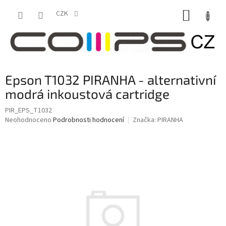
Přejít
NÁKUP
na
CZK
obsah
KOŠÍK
Epson T1032 PIRANHA - alternativní
modrá inkoustová cartridge
PIR_EPS_T1032
Průměrné
Neohodnoceno
Podrobnosti hodnocení
Značka:
PIRANHA
hodnocení
produktu
je
0,0
z
5
hvězdiček.