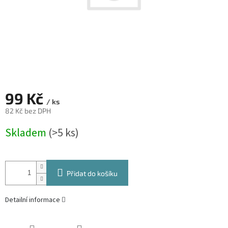
99 Kč
/ ks
82 Kč bez DPH
Měrná
Skladem
(>5 ks)
cena:
Přidat do košíku
Detailní informace