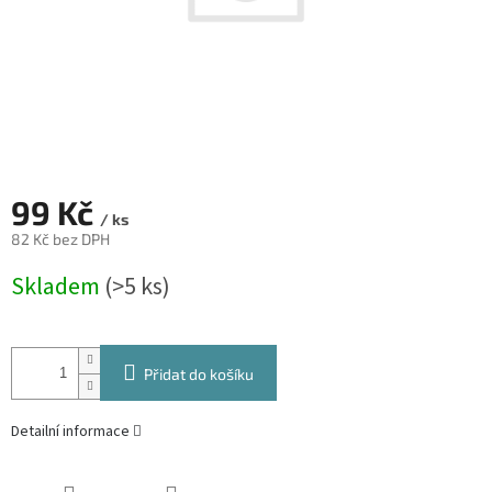
99 Kč
/ ks
82 Kč bez DPH
Měrná
Skladem
(>5 ks)
cena:
Přidat do košíku
Detailní informace