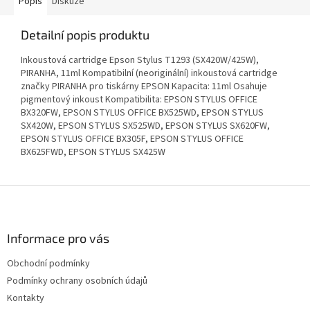
Popis
Diskuze
Detailní popis produktu
Inkoustová cartridge Epson Stylus T1293 (SX420W/425W),
PIRANHA, 11ml Kompatibilní (neoriginální) inkoustová cartridge
značky PIRANHA pro tiskárny EPSON Kapacita: 11ml Osahuje
pigmentový inkoust Kompatibilita: EPSON STYLUS OFFICE
BX320FW, EPSON STYLUS OFFICE BX525WD, EPSON STYLUS
SX420W, EPSON STYLUS SX525WD, EPSON STYLUS SX620FW,
EPSON STYLUS OFFICE BX305F, EPSON STYLUS OFFICE
BX625FWD, EPSON STYLUS SX425W
Z
á
p
a
Informace pro vás
t
Obchodní podmínky
í
Podmínky ochrany osobních údajů
Kontakty