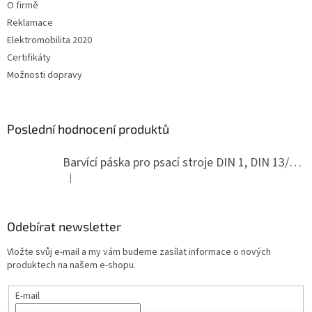
O firmě
Reklamace
Elektromobilita 2020
Certifikáty
Možnosti dopravy
Poslední hodnocení produktů
Barvící páska pro psací stroje DIN 1, DIN 13/10, LAND, PA červenočerná
|
Hodnocení produktu je 5 z 5 hvězdiček.
Odebírat newsletter
Vložte svůj e-mail a my vám budeme zasílat informace o nových
produktech na našem e-shopu.
E-mail