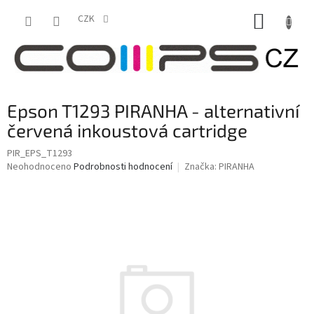
Přejít
NÁKUP
na
CZK
obsah
KOŠÍK
Epson T1293 PIRANHA - alternativní
červená inkoustová cartridge
PIR_EPS_T1293
Průměrné
Neohodnoceno
Podrobnosti hodnocení
Značka:
PIRANHA
hodnocení
produktu
je
0,0
z
5
hvězdiček.