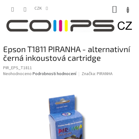
Přejít
NÁKUP
na
CZK
obsah
KOŠÍK
Epson T1811 PIRANHA - alternativní
černá inkoustová cartridge
PIR_EPS_T1811
Průměrné
Neohodnoceno
Podrobnosti hodnocení
Značka:
PIRANHA
hodnocení
produktu
je
0,0
z
5
hvězdiček.