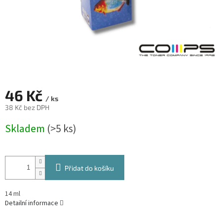
46 Kč
/ ks
38 Kč bez DPH
Měrná
Skladem
(>5 ks)
cena:
Přidat do košíku
14 ml
Detailní informace