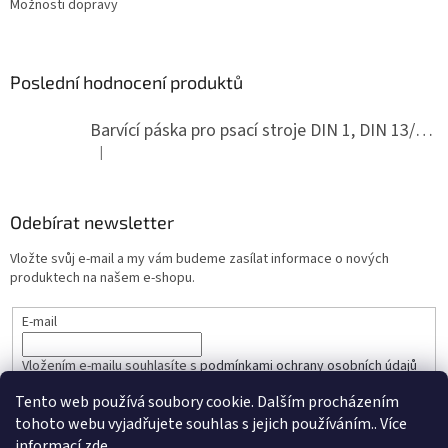
Možnosti dopravy
Poslední hodnocení produktů
Barvící páska pro psací stroje DIN 1, DIN 13/10, LAND, PA červenočerná
|
Hodnocení produktu je 5 z 5 hvězdiček.
Odebírat newsletter
Vložte svůj e-mail a my vám budeme zasílat informace o nových
produktech na našem e-shopu.
E-mail
Vložením e-mailu souhlasíte s
podmínkami ochrany osobních údajů
Tento web používá soubory cookie. Dalším procházením
PŘIHLÁSIT SE
tohoto webu vyjadřujete souhlas s jejich používáním.. Více
informací
zde
.