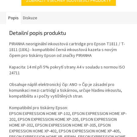
ZOBRAZIT VŠECHNY SOUVISEJÍCÍ PRODUKTY
Popis
Diskuze
Detailní popis produktu
PIRANHA neoriginální inkoustová cartridge pro Epson T1811 / T-
1811 (18XL) - kompatibilní černá inkoustová kazeta s novým
čipem pro tiskárny Epson od značky PIRANHA
Kapacita: 14 ml při 5% pokrytí strany A4 v souladu s normou ISO
24711
Obsahuje náplň elektronický čip: ANO → Čip je zásadní pro
komunikaci mezi cartridgí a tiskárnou, určuje hladinu inkoustu,
kompatibilitu a i počty vytištěných stran.
Kompatibilní pro tiskárny Epson:
EPSON EXPRESSION HOME XP-102, EPSON EXPRESSION HOME XP-
202, EPSON EXPRESSION HOME XP-205, EPSON EXPRESSION
HOME XP-302, EPSON EXPRESSION HOME XP-305, EPSON
EXPRESSION HOME XP-402, EPSON EXPRESSION HOME XP-405,