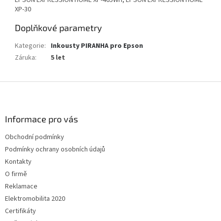
EPSON EXPRESSION HOME XP-405WH, EPSON EXPRESSION HOME
XP-30
Doplňkové parametry
Kategorie
:
Inkousty PIRANHA pro Epson
Záruka
:
5 let
Z
á
p
a
Informace pro vás
t
Obchodní podmínky
í
Podmínky ochrany osobních údajů
Kontakty
O firmě
Reklamace
Elektromobilita 2020
Certifikáty