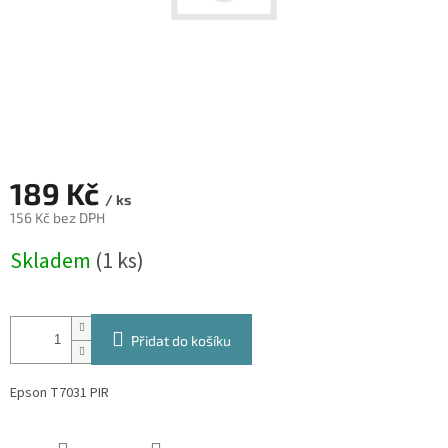
189 Kč
/ ks
156 Kč bez DPH
Měrná
Skladem
(1 ks)
cena:
Přidat do košíku
Epson T7031 PIR