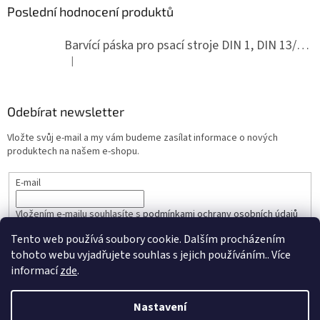
Poslední hodnocení produktů
Barvící páska pro psací stroje DIN 1, DIN 13/10, LAND, PA červenočerná
|
Hodnocení produktu je 5 z 5 hvězdiček.
Odebírat newsletter
Vložte svůj e-mail a my vám budeme zasílat informace o nových
produktech na našem e-shopu.
E-mail
Vložením e-mailu souhlasíte s
podmínkami ochrany osobních údajů
Tento web používá soubory cookie. Dalším procházením
PŘIHLÁSIT SE
tohoto webu vyjadřujete souhlas s jejich používáním.. Více
informací
zde
.
Nastavení
Vytvořil Shoptet