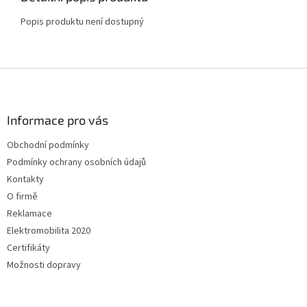
Popis produktu není dostupný
Z
á
p
a
Informace pro vás
t
Obchodní podmínky
í
Podmínky ochrany osobních údajů
Kontakty
O firmě
Reklamace
Elektromobilita 2020
Certifikáty
Možnosti dopravy