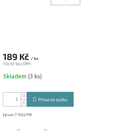
189 Kč
/ ks
156 Kč bez DPH
Měrná
Skladem
(3 ks)
cena:
Přidat do košíku
Epson T7032 PIR