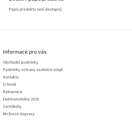
Popis produktu není dostupný
Z
á
p
a
Informace pro vás
t
Obchodní podmínky
í
Podmínky ochrany osobních údajů
Kontakty
O firmě
Reklamace
Elektromobilita 2020
Certifikáty
Možnosti dopravy