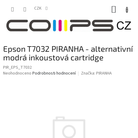
Přejít
NÁKUP
na
CZK
obsah
KOŠÍK
Epson T7032 PIRANHA - alternativní
modrá inkoustová cartridge
PIR_EPS_T7032
Průměrné
Neohodnoceno
Podrobnosti hodnocení
Značka:
PIRANHA
hodnocení
produktu
je
0,0
z
5
hvězdiček.