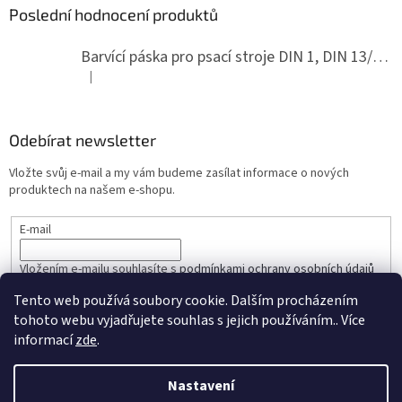
Poslední hodnocení produktů
Barvící páska pro psací stroje DIN 1, DIN 13/10, LAND, PA červenočerná
|
Hodnocení produktu je 5 z 5 hvězdiček.
Odebírat newsletter
Vložte svůj e-mail a my vám budeme zasílat informace o nových
produktech na našem e-shopu.
E-mail
Vložením e-mailu souhlasíte s
podmínkami ochrany osobních údajů
Tento web používá soubory cookie. Dalším procházením
PŘIHLÁSIT SE
tohoto webu vyjadřujete souhlas s jejich používáním.. Více
informací
zde
.
Nastavení
Vytvořil Shoptet