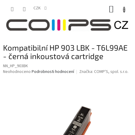
Přejít
NÁKUP
na
CZK
obsah
KOŠÍK
Kompatibilní HP 903 LBK - T6L99AE
- černá inkoustová cartridge
NN_HP_903BK
Průměrné
Neohodnoceno
Podrobnosti hodnocení
Značka:
COMP'S, spol. s.r.o.
hodnocení
produktu
je
0,0
z
5
hvězdiček.