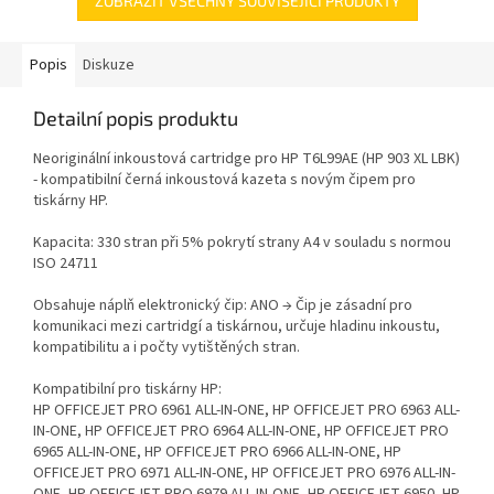
ZOBRAZIT VŠECHNY SOUVISEJÍCÍ PRODUKTY
Popis
Diskuze
Detailní popis produktu
Neoriginální inkoustová cartridge pro HP T6L99AE (HP 903 XL LBK)
- kompatibilní černá inkoustová kazeta s novým čipem pro
tiskárny HP.
Kapacita: 330 stran při 5% pokrytí strany A4 v souladu s normou
ISO 24711
Obsahuje náplň elektronický čip: ANO → Čip je zásadní pro
komunikaci mezi cartridgí a tiskárnou, určuje hladinu inkoustu,
kompatibilitu a i počty vytištěných stran.
Kompatibilní pro tiskárny HP:
HP OFFICEJET PRO 6961 ALL-IN-ONE, HP OFFICEJET PRO 6963 ALL-
IN-ONE, HP OFFICEJET PRO 6964 ALL-IN-ONE, HP OFFICEJET PRO
6965 ALL-IN-ONE, HP OFFICEJET PRO 6966 ALL-IN-ONE, HP
OFFICEJET PRO 6971 ALL-IN-ONE, HP OFFICEJET PRO 6976 ALL-IN-