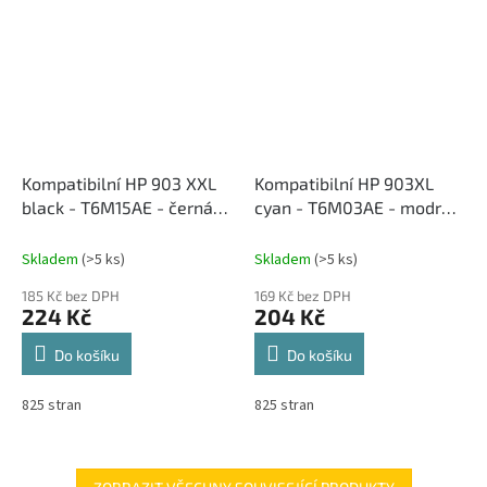
Kompatibilní HP 903 XXL
Kompatibilní HP 903XL
black - T6M15AE - černá
cyan - T6M03AE - modrá
inkoustová cartridge
inkoustová cartridge
Skladem
(>5 ks)
Skladem
(>5 ks)
185 Kč bez DPH
169 Kč bez DPH
224 Kč
204 Kč
Do košíku
Do košíku
825 stran
825 stran