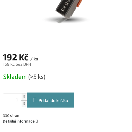
192 Kč
/ ks
159 Kč bez DPH
Měrná
Skladem
(>5 ks)
cena:
Přidat do košíku
330 stran
Detailní informace