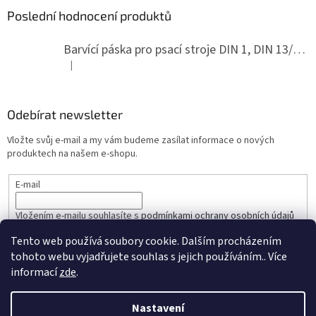
Poslední hodnocení produktů
Barvící páska pro psací stroje DIN 1, DIN 13/10, LAND, PA červenočerná
|
Hodnocení produktu je 5 z 5 hvězdiček.
Odebírat newsletter
Vložte svůj e-mail a my vám budeme zasílat informace o nových
produktech na našem e-shopu.
E-mail
Vložením e-mailu souhlasíte s
podmínkami ochrany osobních údajů
Tento web používá soubory cookie. Dalším procházením
PŘIHLÁSIT SE
tohoto webu vyjadřujete souhlas s jejich používáním.. Více
informací
zde
.
Nastavení
Vytvořil Shoptet