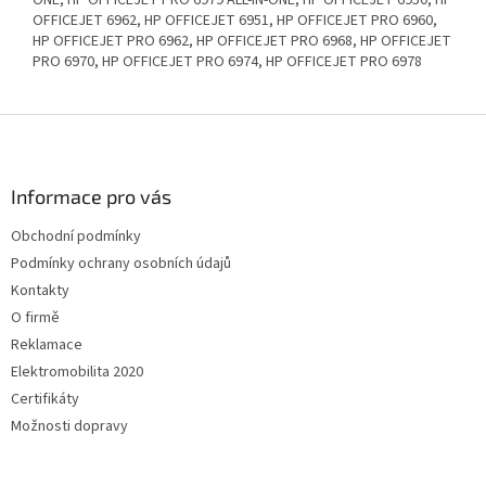
ONE, HP OFFICEJET PRO 6979 ALL-IN-ONE, HP OFFICEJET 6950, HP
OFFICEJET 6962, HP OFFICEJET 6951, HP OFFICEJET PRO 6960,
HP OFFICEJET PRO 6962, HP OFFICEJET PRO 6968, HP OFFICEJET
PRO 6970, HP OFFICEJET PRO 6974, HP OFFICEJET PRO 6978
Z
á
p
a
Informace pro vás
t
Obchodní podmínky
í
Podmínky ochrany osobních údajů
Kontakty
O firmě
Reklamace
Elektromobilita 2020
Certifikáty
Možnosti dopravy