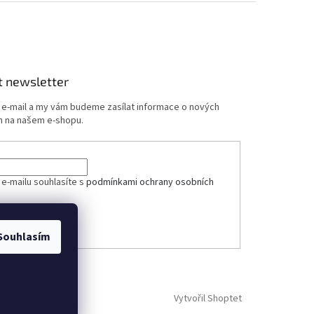
t newsletter
j e-mail a my vám budeme zasílat informace o nových
 na našem e-shopu.
ček.
 e-mailu souhlasíte s
podmínkami ochrany osobních
ÁSIT SE
Souhlasím
Vytvořil Shoptet