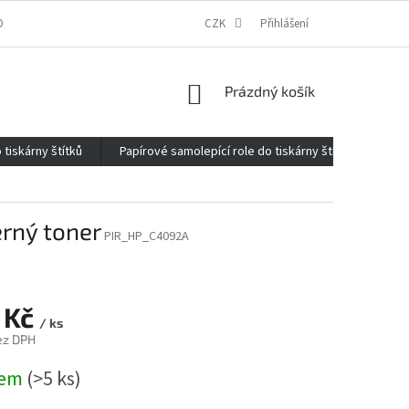
ONTAKTY
O FIRMĚ
REKLAMACE
CZK
ELEKTROMOBILITA 2020
Přihlášení
NÁKUPNÍ
Prázdný košík
KOŠÍK
 tiskárny štítků
Papírové samolepící role do tiskárny štítků
Kan
erný toner
PIR_HP_C4092A
 Kč
/ ks
ez DPH
dem
(>5 ks)