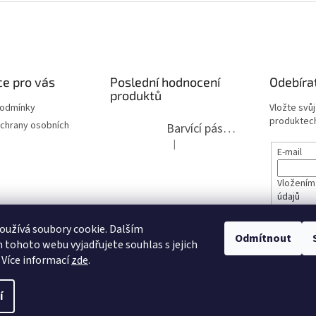
e pro vás
Poslední hodnocení
Odebíra
produktů
podmínky
Vložte svů
produktech
chrany osobních
Barvící páska pro psací stroje DIN 1, DIN 13/10, LAND, PA červenočerná
|
Hodnocení produktu je 5 z 5 hvězdi
E-mail
Vložením
údajů
lita 2020
užívá soubory cookie. Dalším
PŘIHL
Odmítnout
tohoto webu vyjadřujete souhlas s jejich
opravy
 Více informací
zde
.
í