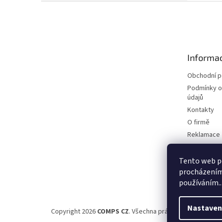
Z
á
p
a
t
Informac
í
Obchodní 
Podmínky o
údajů
Kontakty
O firmě
Reklamace
Elektromobi
Certifikáty
Tento web po
procházením 
Možnosti d
používáním..
Nastaven
Copyright 2026
COMPS CZ
. Všechna práva vyhrazena.