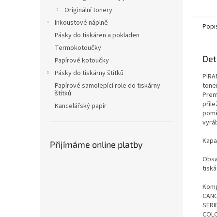
Originální tonery
Inkoustové náplně
Popi
Pásky do tiskáren a pokladen
Termokotoučky
Det
Papírové kotoučky
Pásky do tiskárny štítků
PIRAN
tone
Papírové samolepící role do tiskárny
štítků
Prem
příle
Kancelářský papír
pomě
vyrá
Kapa
Přijímáme online platby
Obsa
tisk
Kompa
CANO
SERI
COLO