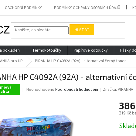
OBCHODNÍ PODMÍNKY
PODMÍNKY OCHRANY OSOBNÍCH ÚDAJŮ
K
HLEDAT
 a pokladen
Termokotoučky
Papírové kotoučky
Pásky do
RANHA pro HP
PIRANHA HP C4092A (92A) - alternativní černý toner
NHA HP C4092A (92A) - alternativní č
émiová
Průměrné
Neohodnoceno
Podrobnosti hodnocení
Značka:
PIRANHA
alita
hodnocení
produktu
386
je
0,0
319 Kč b
z
Měrná
5
Skla
cena:
hvězdiček.