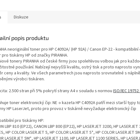
s
Diskuze
ailní popis produktu
HA neoriginální toner pro HP C4092A/ (HP 92A) / Canon EP-22 - kompatibilní
r pro tiskárny HP od značky PIRANHA.
iové tonery PIRANHA od české firmy jsou spolehlivou volbou jak pro každod
žitostné používání. Nabízejí nejvyšší kvalitu, ostrý tisk a proto naprosto vyni
r ceny a kvality. Ve všech parametrech jsou naprosto srovnatelné s nápln
běnými výrobci tiskáren.
cita: 2.500 stran při 5% pokrytí strany A4 v souladu s normou
ISO/IEC 19752
huje toner elektronický čip: NE → kazeta HP C4092A patří mezi starší typy t
árny HP LaserJet, proto pro provoz v tiskárně nevyžaduje elektronický čip
tibilní pro tiskárny HP:
N LBP 810 (EP22), CANON LBP 800 (EP22), HP LASERJET 3200, HP LASERJET 
ES, HP COLOR LASERJET 5, HP COLOR LASERJET 5*, HP COLOR LASERJET 5M
R LASERJET 5M*, HP LASERJET 1100, HP LASERJET 1100 SERIES, HP LASER