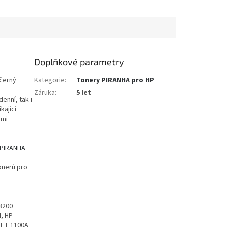
Doplňkové parametry
 černý
Kategorie
:
Tonery PIRANHA pro HP
Záruka
:
5 let
enní, tak i
kající
ěmi
 PIRANHA
onerů pro
3200
, HP
JET 1100A