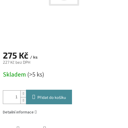
275 Kč
/ ks
227 Kč bez DPH
Měrná
Skladem
(>5 ks)
cena:
Přidat do košíku
Detailní informace