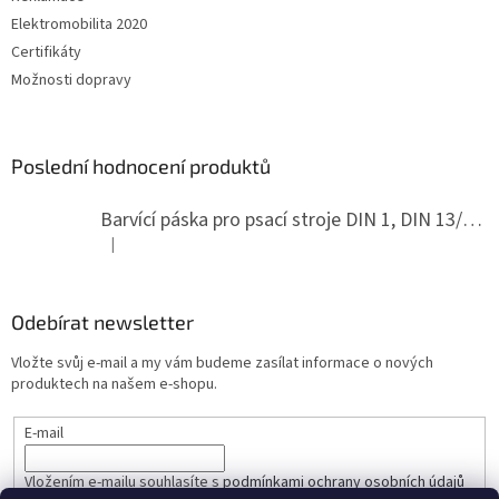
Elektromobilita 2020
Certifikáty
Možnosti dopravy
Poslední hodnocení produktů
Barvící páska pro psací stroje DIN 1, DIN 13/10, LAND, PA červenočerná
|
Hodnocení produktu je 5 z 5 hvězdiček.
Odebírat newsletter
Vložte svůj e-mail a my vám budeme zasílat informace o nových
produktech na našem e-shopu.
E-mail
Vložením e-mailu souhlasíte s
podmínkami ochrany osobních údajů