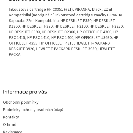
Inkoustová cartridge HP C9351 (#21), PIRANHA, black, 22ml
Kompatibilní (neoriginální) inkoustové cartridge značky PIRANHA
Kapacita: 22ml Kompatibilita: HP DESKJET F380, HP DESKJET
D1360, HP DESKJET F370, HP DESKJET F2100, HP DESKJET F2280,
HP DESKJET F390, HP DESKJET D2300, HP OFFICEJET 4300, HP
PSC 1415, HP PSC 1410, HP PSC 1400, HP OFFICEJET J3680, HP
OFFICEJET 4355, HP OFFICEJET 4315, HEWLETT-PACKARD
DESKJET 3920, HEWLETT-PACKARD DESKJET 3930, HEWLETT-
PACKA
Z
á
p
a
Informace pro vás
t
Obchodní podmínky
í
Podmínky ochrany osobních údajů
Kontakty
O firmě
Reklamace