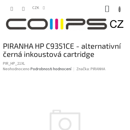
Přejít
NÁKUP
na
CZK
obsah
KOŠÍK
PIRANHA HP C9351CE - alternativní
černá inkoustová cartridge
PIR_HP_21XL
Průměrné
Neohodnoceno
Podrobnosti hodnocení
Značka:
PIRANHA
hodnocení
produktu
je
0,0
z
5
hvězdiček.