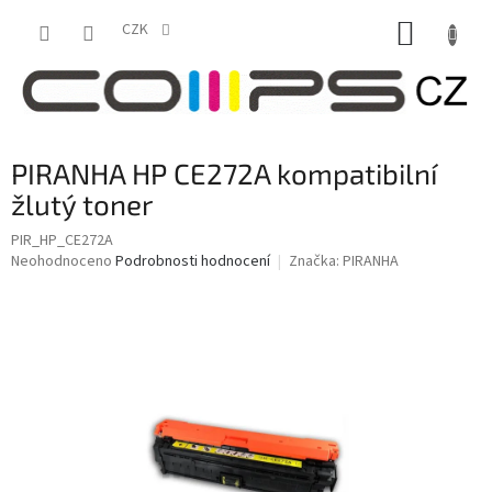
Přejít
NÁKUP
na
CZK
obsah
KOŠÍK
PIRANHA HP CE272A kompatibilní
žlutý toner
PIR_HP_CE272A
Průměrné
Neohodnoceno
Podrobnosti hodnocení
Značka:
PIRANHA
hodnocení
produktu
je
0,0
z
5
hvězdiček.