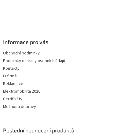
Z
á
p
a
Informace pro vás
t
Obchodní podmínky
í
Podmínky ochrany osobních údajů
Kontakty
O firmě
Reklamace
Elektromobilita 2020
Certifikáty
Možnosti dopravy
Poslední hodnocení produktů