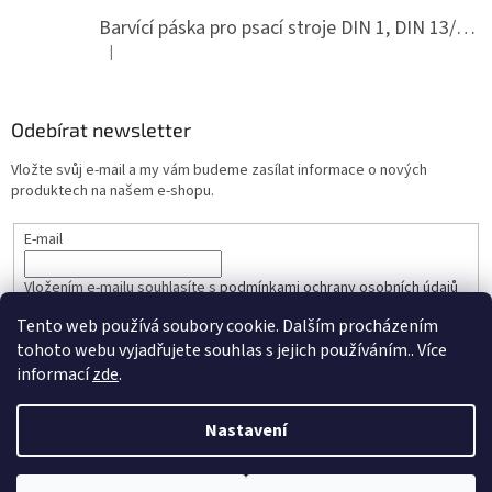
Barvící páska pro psací stroje DIN 1, DIN 13/10, LAND, PA červenočerná
|
Hodnocení produktu je 5 z 5 hvězdiček.
Odebírat newsletter
Vložte svůj e-mail a my vám budeme zasílat informace o nových
produktech na našem e-shopu.
E-mail
Vložením e-mailu souhlasíte s
podmínkami ochrany osobních údajů
Tento web používá soubory cookie. Dalším procházením
PŘIHLÁSIT SE
tohoto webu vyjadřujete souhlas s jejich používáním.. Více
informací
zde
.
Nastavení
Vytvořil Shoptet