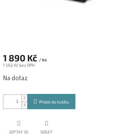
1 890 Kč
/ ks
1 562 Kč bez DPH
Měrná
Na dotaz
cena:
Přidat do košíku
ZEPTAT SE
SDÍLET