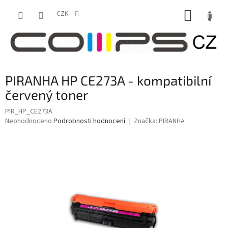
Přejít
NÁKUP
na
CZK
obsah
KOŠÍK
PIRANHA HP CE273A - kompatibilní
červený toner
PIR_HP_CE273A
Průměrné
Neohodnoceno
Podrobnosti hodnocení
Značka:
PIRANHA
hodnocení
produktu
je
0,0
z
5
hvězdiček.