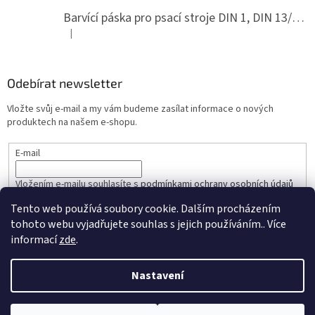
Barvící páska pro psací stroje DIN 1, DIN 13/10, LAND, PA červenočerná
|
Hodnocení produktu je 5 z 5 hvězdiček.
Odebírat newsletter
Vložte svůj e-mail a my vám budeme zasílat informace o nových
produktech na našem e-shopu.
E-mail
Vložením e-mailu souhlasíte s
podmínkami ochrany osobních údajů
Tento web používá soubory cookie. Dalším procházením
PŘIHLÁSIT SE
tohoto webu vyjadřujete souhlas s jejich používáním.. Více
informací
zde
.
Nastavení
Vytvořil Shoptet