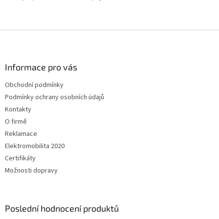
Z
á
p
a
Informace pro vás
t
Obchodní podmínky
í
Podmínky ochrany osobních údajů
Kontakty
O firmě
Reklamace
Elektromobilita 2020
Certifikáty
Možnosti dopravy
Poslední hodnocení produktů