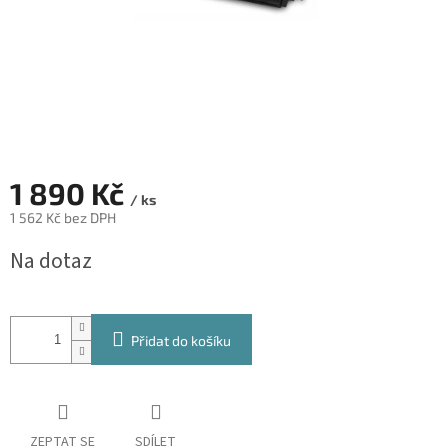
1 890 Kč
/ ks
1 562 Kč bez DPH
Měrná
Na dotaz
cena:
Přidat do košíku
ZEPTAT SE
SDÍLET