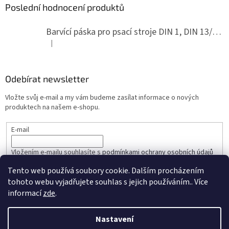
Poslední hodnocení produktů
Barvící páska pro psací stroje DIN 1, DIN 13/10, LAND, PA červenočerná
|
Hodnocení produktu je 5 z 5 hvězdiček.
Odebírat newsletter
Vložte svůj e-mail a my vám budeme zasílat informace o nových
produktech na našem e-shopu.
E-mail
Vložením e-mailu souhlasíte s
podmínkami ochrany osobních údajů
Tento web používá soubory cookie. Dalším procházením
PŘIHLÁSIT SE
tohoto webu vyjadřujete souhlas s jejich používáním.. Více
informací
zde
.
Nastavení
Vytvořil Shoptet