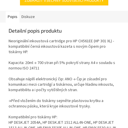
ZOBRAZIT VŠECHNY SOUVISEJÍCÍ PRODUKTY
Popis
Diskuze
Detailní popis produktu
Neoriginální inkoustová cartridge pro HP CH561EE (HP 301 XL) -
kompatibilní černá inkoustová kazeta s novým čipem pro
tiskárny HP.
Kapacita: 20ml → 700 stran při 5% pokrytí strany A4 v souladu s
normou ISO 24711
Obsahuje náplň elektronický čip: ANO → Čip je zásadní pro
komunikaci mezi cartridgí a tiskárnou, určuje hladinu inkoustu,
kompatibilitu a i počty vytištěných stran.
→Před vložením do tiskárny sejměte plastovou krytku a
ochrannou pásku, která kryje inkoustové trysky.
Kompatibilní pro tiskárny HP:
HP DESKJET 2054A, HP DESKJET 1512 ALL-IN-ONE, HP DESKJET