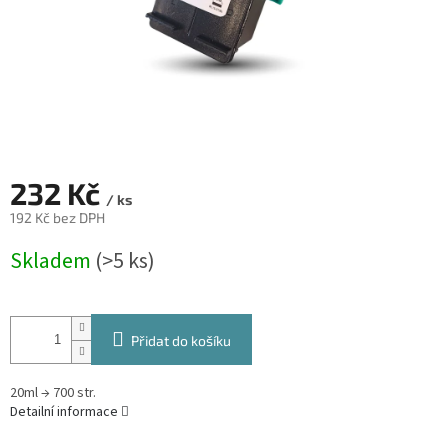
232 Kč
/ ks
192 Kč bez DPH
Měrná
Skladem
(>5 ks)
cena:
Přidat do košíku
20ml → 700 str.
Detailní informace