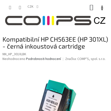
Přejít
NÁKUP
na
CZK
obsah
KOŠÍK
Kompatibilní HP CH563EE (HP 301XL)
- černá inkoustová cartridge
NN_HP_301XLBK
Průměrné
Neohodnoceno
Podrobnosti hodnocení
Značka:
COMP'S, spol. s.r.o.
hodnocení
produktu
je
0,0
z
5
hvězdiček.