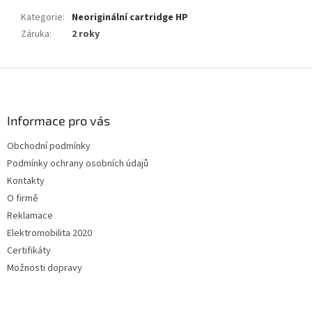
Kategorie
:
Neoriginální cartridge HP
Záruka
:
2 roky
Z
á
p
a
Informace pro vás
t
Obchodní podmínky
í
Podmínky ochrany osobních údajů
Kontakty
O firmě
Reklamace
Elektromobilita 2020
Certifikáty
Možnosti dopravy