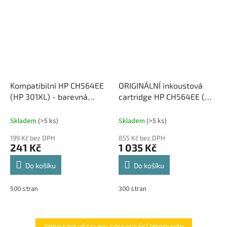
Kompatibilní HP CH564EE
ORIGINÁLNÍ inkoustová
(HP 301XL) - barevná
cartridge HP CH564EE (HP
inkoustová cartridge
301XL), 3barevná
Skladem
(>5 ks)
Skladem
(>5 ks)
199 Kč bez DPH
855 Kč bez DPH
241 Kč
1 035 Kč
Do košíku
Do košíku
500 stran
300 stran