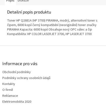
Popis
Diskuze
Detailní popis produktu
Toner HP Q2681A (HP 3700) PIRANHA, modrý, alternativní toner s
čipem, 6000 kopií černý kompatibilní (neoriginální) toner značky
PIRANHA Kapacita: 6000 kopií Obsahuje nový OPC válec a čip
Kompatibilita: HP COLOR LASERJET 3700, HP LASERJET 3700
Z
á
p
a
Informace pro vás
t
Obchodní podmínky
í
Podmínky ochrany osobních údajů
Kontakty
O firmě
Reklamace
Elektromobilita 2020