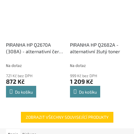
PIRANHA HP Q2670A
PIRANHA HP Q2682A -
(308A) - alternativní černý
alternativní žlutý toner
toner
Na dotaz
Na dotaz
721 Kč bez DPH
999 Kč bez DPH
872 Kč
1 209 Kč
Do košíku
Do košíku
ZOBRAZIT VŠECHNY SOUVISEJÍCÍ PRODUKTY