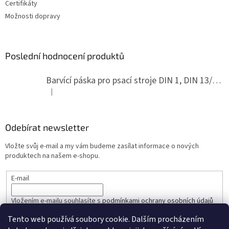
Certifikáty
Možnosti dopravy
Poslední hodnocení produktů
Barvící páska pro psací stroje DIN 1, DIN 13/10, LAND, PA červenočerná
|
Hodnocení produktu je 5 z 5 hvězdiček.
Odebírat newsletter
Vložte svůj e-mail a my vám budeme zasílat informace o nových
produktech na našem e-shopu.
E-mail
Vložením e-mailu souhlasíte s
podmínkami ochrany osobních údajů
Tento web používá soubory cookie. Dalším procházením
PŘIHLÁSIT SE