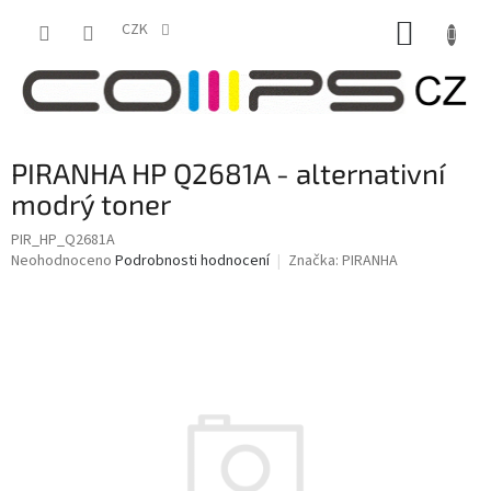
Přejít
NÁKUP
na
CZK
obsah
KOŠÍK
PIRANHA HP Q2681A - alternativní
modrý toner
PIR_HP_Q2681A
Průměrné
Neohodnoceno
Podrobnosti hodnocení
Značka:
PIRANHA
hodnocení
produktu
je
0,0
z
5
hvězdiček.