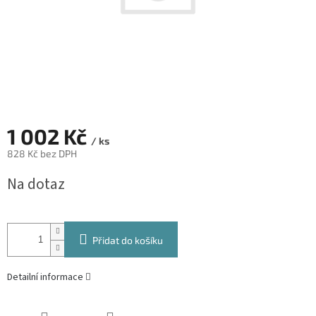
1 002 Kč
/ ks
828 Kč bez DPH
Měrná
Na dotaz
cena:
Přidat do košíku
Detailní informace