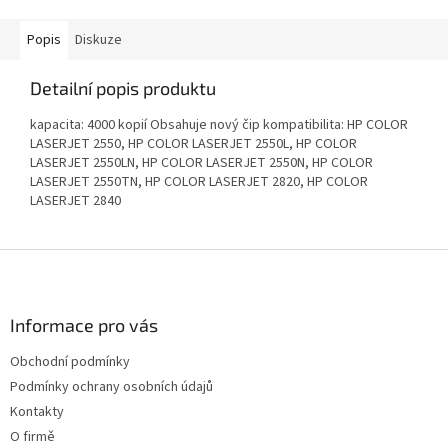
Popis
Diskuze
Detailní popis produktu
kapacita: 4000 kopií Obsahuje nový čip kompatibilita: HP COLOR
LASERJET 2550, HP COLOR LASERJET 2550L, HP COLOR
LASERJET 2550LN, HP COLOR LASERJET 2550N, HP COLOR
LASERJET 2550TN, HP COLOR LASERJET 2820, HP COLOR
LASERJET 2840
Z
á
p
a
Informace pro vás
t
Obchodní podmínky
í
Podmínky ochrany osobních údajů
Kontakty
O firmě