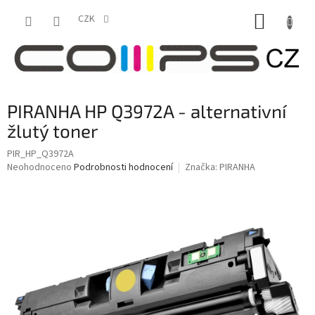
Přejít
NÁKUP
na
CZK
obsah
KOŠÍK
PIRANHA HP Q3972A - alternativní
žlutý toner
PIR_HP_Q3972A
Průměrné
Neohodnoceno
Podrobnosti hodnocení
Značka:
PIRANHA
hodnocení
produktu
je
0,0
z
5
hvězdiček.