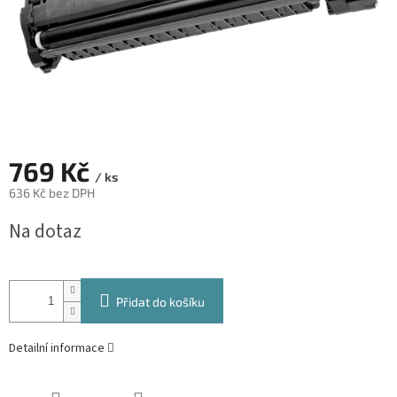
769 Kč
/ ks
636 Kč bez DPH
Měrná
Na dotaz
cena:
Přidat do košíku
Detailní informace