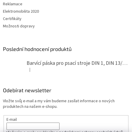
Reklamace
Elektromobilita 2020
Certifikáty
Možnosti dopravy
Poslední hodnocení produktů
Barvící páska pro psací stroje DIN 1, DIN 13/10, LAND, PA červenočerná
|
Hodnocení produktu je 5 z 5 hvězdiček.
Odebírat newsletter
Vložte svůj e-mail a my vám budeme zasílat informace o nových
produktech na našem e-shopu.
E-mail