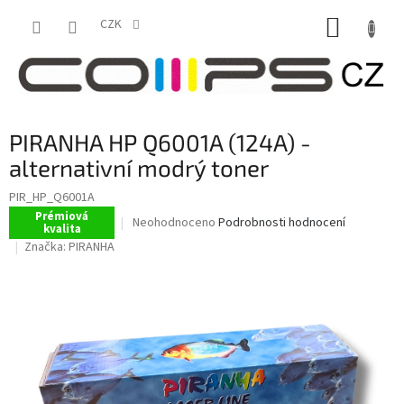
Přejít
NÁKUP
na
CZK
obsah
KOŠÍK
PIRANHA HP Q6001A (124A) -
alternativní modrý toner
PIR_HP_Q6001A
Prémiová
Průměrné
Neohodnoceno
Podrobnosti hodnocení
kvalita
hodnocení
Značka:
PIRANHA
produktu
je
0,0
z
5
hvězdiček.