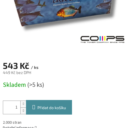
543 Kč
/ ks
449 Kč bez DPH
Měrná
Skladem
(>5 ks)
cena:
Přidat do košíku
2.000 stran