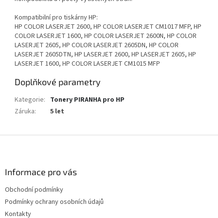
Kompatibilní pro tiskárny HP:
HP COLOR LASERJET 2600, HP COLOR LASERJET CM1017 MFP, HP
COLOR LASERJET 1600, HP COLOR LASERJET 2600N, HP COLOR
LASERJET 2605, HP COLOR LASERJET 2605DN, HP COLOR
LASERJET 2605DTN, HP LASERJET 2600, HP LASERJET 2605, HP
LASERJET 1600, HP COLOR LASERJET CM1015 MFP
Doplňkové parametry
Kategorie
:
Tonery PIRANHA pro HP
Záruka
:
5 let
Z
á
p
a
Informace pro vás
t
Obchodní podmínky
í
Podmínky ochrany osobních údajů
Kontakty