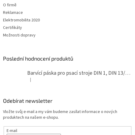
O firmě
Reklamace
Elektromobilita 2020
Certifikáty
Možnosti dopravy
Poslední hodnocení produktů
Barvící páska pro psací stroje DIN 1, DIN 13/10, LAND, PA červenočerná
|
Hodnocení produktu je 5 z 5 hvězdiček.
Odebírat newsletter
Vložte svůj e-mail a my vám budeme zasílat informace o nových
produktech na našem e-shopu.
E-mail