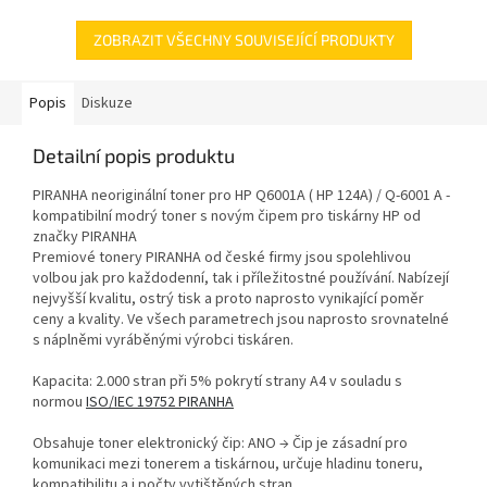
ZOBRAZIT VŠECHNY SOUVISEJÍCÍ PRODUKTY
Popis
Diskuze
Detailní popis produktu
PIRANHA neoriginální toner pro HP Q6001A ( HP 124A) / Q-6001 A -
kompatibilní modrý toner s novým čipem pro tiskárny HP od
značky PIRANHA
Premiové tonery PIRANHA od české firmy jsou spolehlivou
volbou jak pro každodenní, tak i příležitostné používání. Nabízejí
nejvyšší kvalitu, ostrý tisk a proto naprosto vynikající poměr
ceny a kvality. Ve všech parametrech jsou naprosto srovnatelné
s náplněmi vyráběnými výrobci tiskáren.
Kapacita: 2.000 stran při 5% pokrytí strany A4 v souladu s
normou
ISO/IEC 19752 PIRANHA
Obsahuje toner elektronický čip: ANO → Čip je zásadní pro
komunikaci mezi tonerem a tiskárnou, určuje hladinu toneru,
kompatibilitu a i počty vytištěných stran.