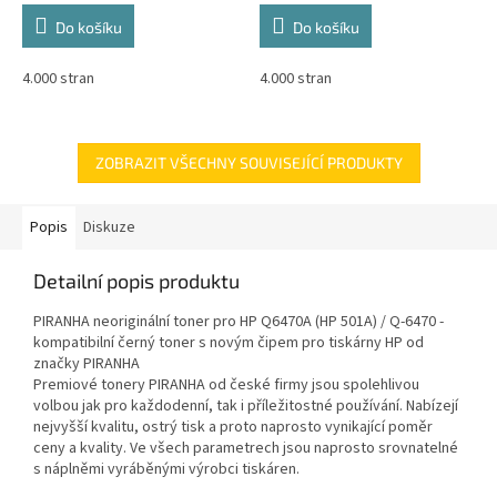
Do košíku
Do košíku
4.000 stran
4.000 stran
ZOBRAZIT VŠECHNY SOUVISEJÍCÍ PRODUKTY
Popis
Diskuze
Detailní popis produktu
PIRANHA neoriginální toner pro HP Q6470A (HP 501A) / Q-6470 -
kompatibilní černý toner s novým čipem pro tiskárny HP od
značky PIRANHA
Premiové tonery PIRANHA od české firmy jsou spolehlivou
volbou jak pro každodenní, tak i příležitostné používání. Nabízejí
nejvyšší kvalitu, ostrý tisk a proto naprosto vynikající poměr
ceny a kvality. Ve všech parametrech jsou naprosto srovnatelné
s náplněmi vyráběnými výrobci tiskáren.