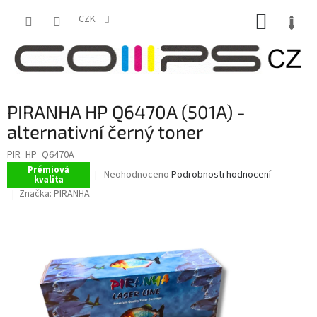
Přejít
NÁKUP
na
CZK
obsah
KOŠÍK
PIRANHA HP Q6470A (501A) -
alternativní černý toner
PIR_HP_Q6470A
Prémiová
Průměrné
Neohodnoceno
Podrobnosti hodnocení
kvalita
hodnocení
Značka:
PIRANHA
produktu
je
0,0
z
5
hvězdiček.