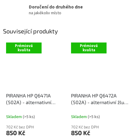
Doručení do druhého dne
na jakékoliv místo
Související produkty
Prémiová
Prémiová
kvalita
kvalita
PIRANHA HP Q6471A
PIRANHA HP Q6472A
(502A) - alternativní
(502A) - alternativní žlutý
modrý toner
toner
Skladem
(>5 ks)
Skladem
(>5 ks)
702 Kč bez DPH
702 Kč bez DPH
850 Kč
850 Kč