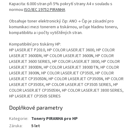
Kapacita: 6.000 stran při 5% pokrytí strany A4 v souladu s
normou
ISO/IEC 19752 PIRANHA
Obsahuje toner elektronický čip: ANO → Čip je zásadní pro
komunikaci mezi tonerem a tiskárnou, určuje hladinu toneru,
kompatibilitu a i počty vytištěných stran.
Kompatibilní pro tiskárny HP:
HP LASERJET P2010, HP COLOR LASERJET 3600, HP COLOR
LASERJET 3600DN, HP COLOR LASERJET 3600N, HP COLOR
LASERJET 3600 SERIES, HP COLOR LASERJET 3800, HP COLOR
LASERJET 3800DN, HP COLOR LASERJET 3800DTN, HP COLOR
LASERJET 3800N, HP COLOR LASERJET CP3505, HP COLOR
LASERJET CP3505DN, HP COLOR LASERJET CP3505N, HP COLOR
LASERJET CP3505X, HP COLOR LASERJET CP3505 SERIES, HP
COLOR LASERJET CP3505XH, HP COLOR LASERJET 3800 SERIES,
HP LASERJET CP3505 SERIES
Doplňkové parametry
Kategorie
:
Tonery PIRANHA pro HP
Záruka
:
5 let