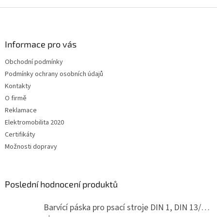
Z
á
p
a
Informace pro vás
t
Obchodní podmínky
í
Podmínky ochrany osobních údajů
Kontakty
O firmě
Reklamace
Elektromobilita 2020
Certifikáty
Možnosti dopravy
Poslední hodnocení produktů
Barvící páska pro psací stroje DIN 1, DIN 13/10, LAND, PA červenočerná