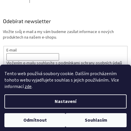
|
Hodnocení produktu je 5 z 5 hvězdiček.
Odebírat newsletter
Vložte svůj e-mail a my vám budeme zasílat informace o nových
produktech na našem e-shopu.
E-mail
Vložením e-mailu souhlasíte s
podmínkami ochrany osobních údajů
Tento web používá soubory cookie. Dalším procházením
PŘIHLÁSIT SE
tohoto webu vyjadřujete souhlas s jejich používáním.. Více
informací
zde
.
Nastavení
Vytvořil Shoptet
Odmítnout
Souhlasím
Copyright 2026
COMPS CZ
. Všechna práva vyhrazena.