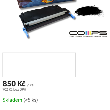
850 Kč
/ ks
702 Kč bez DPH
Měrná
Skladem
(>5 ks)
cena: