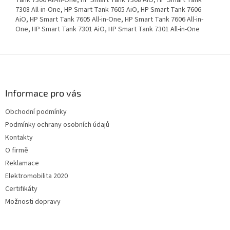
Tank 7306 All-in-One, HP Smart Tank 7308 AiO, HP Smart Tank
7308 All-in-One, HP Smart Tank 7605 AiO, HP Smart Tank 7606
AiO, HP Smart Tank 7605 All-in-One, HP Smart Tank 7606 All-in-
One, HP Smart Tank 7301 AiO, HP Smart Tank 7301 All-in-One
Z
á
p
a
Informace pro vás
t
Obchodní podmínky
í
Podmínky ochrany osobních údajů
Kontakty
O firmě
Reklamace
Elektromobilita 2020
Certifikáty
Možnosti dopravy