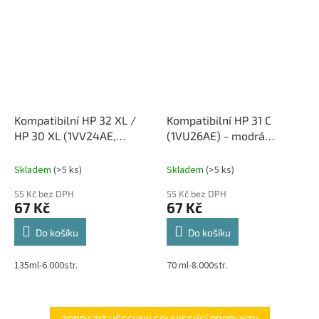
Kompatibilní HP 32 XL /
Kompatibilní HP 31 C
HP 30 XL (1VV24AE,
(1VU26AE) - modrá
1VU29AE) - černá
inkoustová cartridge
inkoustová cartridge, 135
Skladem
(>5 ks)
Skladem
(>5 ks)
ml
55 Kč bez DPH
55 Kč bez DPH
67 Kč
67 Kč
Do košíku
Do košíku
135ml-6.000str.
70 ml-8.000str.