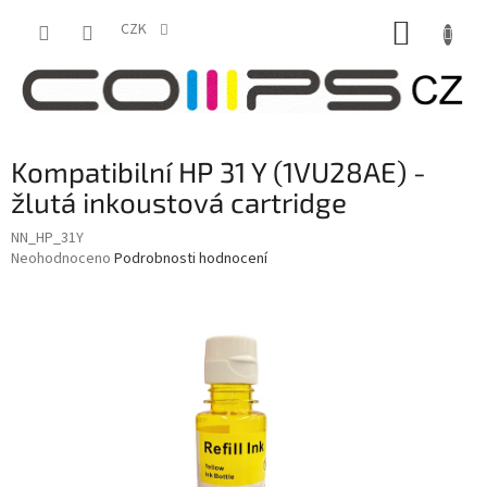
Přejít
NÁKUP
na
CZK
obsah
KOŠÍK
Kompatibilní HP 31 Y (1VU28AE) -
žlutá inkoustová cartridge
NN_HP_31Y
Průměrné
Neohodnoceno
Podrobnosti hodnocení
hodnocení
produktu
je
0,0
z
5
hvězdiček.