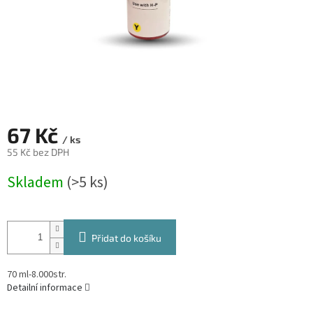
67 Kč
/ ks
55 Kč bez DPH
Měrná
Skladem
(>5 ks)
cena:
Přidat do košíku
70 ml-8.000str.
Detailní informace