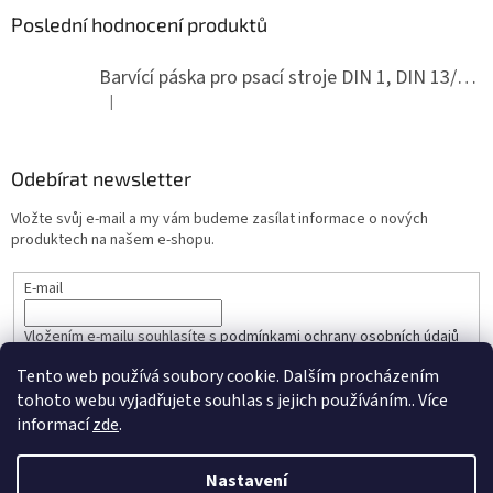
Poslední hodnocení produktů
Barvící páska pro psací stroje DIN 1, DIN 13/10, LAND, PA červenočerná
|
Hodnocení produktu je 5 z 5 hvězdiček.
Odebírat newsletter
Vložte svůj e-mail a my vám budeme zasílat informace o nových
produktech na našem e-shopu.
E-mail
Vložením e-mailu souhlasíte s
podmínkami ochrany osobních údajů
Tento web používá soubory cookie. Dalším procházením
PŘIHLÁSIT SE
tohoto webu vyjadřujete souhlas s jejich používáním.. Více
informací
zde
.
Nastavení
Vytvořil Shoptet