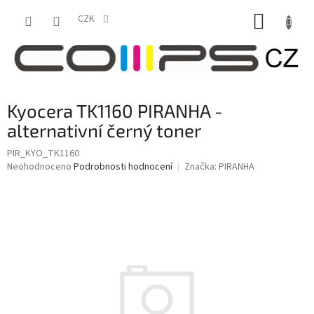
Přejít
NÁKUP
na
CZK
obsah
KOŠÍK
Kyocera TK1160 PIRANHA -
alternativní černý toner
PIR_KYO_TK1160
Průměrné
Neohodnoceno
Podrobnosti hodnocení
Značka:
PIRANHA
hodnocení
produktu
je
0,0
z
5
hvězdiček.