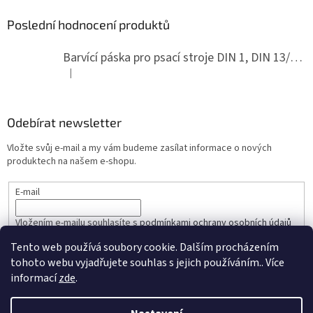
Poslední hodnocení produktů
Barvící páska pro psací stroje DIN 1, DIN 13/10, LAND, PA červenočerná
|
Hodnocení produktu je 5 z 5 hvězdiček.
Odebírat newsletter
Vložte svůj e-mail a my vám budeme zasílat informace o nových
produktech na našem e-shopu.
E-mail
Vložením e-mailu souhlasíte s
podmínkami ochrany osobních údajů
Tento web používá soubory cookie. Dalším procházením
PŘIHLÁSIT SE
tohoto webu vyjadřujete souhlas s jejich používáním.. Více
informací
zde
.