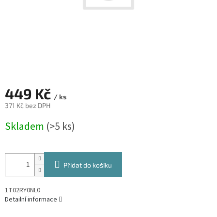
449 Kč
/ ks
371 Kč bez DPH
Měrná
Skladem
(>5 ks)
cena:
Přidat do košíku
1T02RY0NL0
Detailní informace