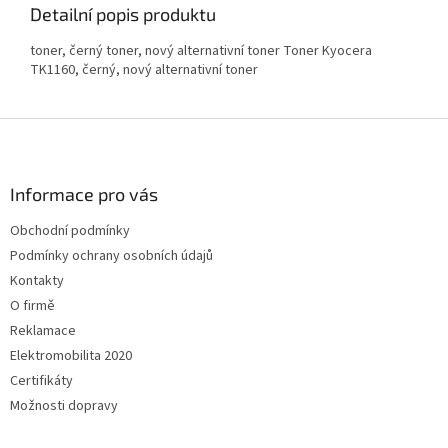
Detailní popis produktu
toner, černý toner, nový alternativní toner Toner Kyocera
TK1160, černý, nový alternativní toner
Z
á
p
a
Informace pro vás
t
Obchodní podmínky
í
Podmínky ochrany osobních údajů
Kontakty
O firmě
Reklamace
Elektromobilita 2020
Certifikáty
Možnosti dopravy