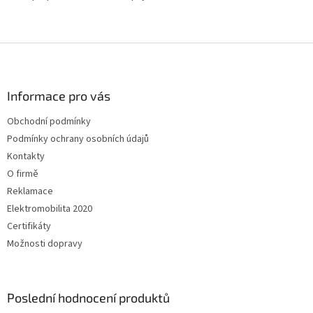
Z
á
p
a
Informace pro vás
t
Obchodní podmínky
í
Podmínky ochrany osobních údajů
Kontakty
O firmě
Reklamace
Elektromobilita 2020
Certifikáty
Možnosti dopravy
Poslední hodnocení produktů