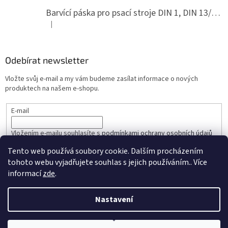
Barvící páska pro psací stroje DIN 1, DIN 13/10, LAND, PA červenočerná
|
Hodnocení produktu je 5 z 5 hvězdiček.
Odebírat newsletter
Vložte svůj e-mail a my vám budeme zasílat informace o nových
produktech na našem e-shopu.
E-mail
Vložením e-mailu souhlasíte s
podmínkami ochrany osobních údajů
Tento web používá soubory cookie. Dalším procházením
PŘIHLÁSIT SE
tohoto webu vyjadřujete souhlas s jejich používáním.. Více
informací
zde
.
Nastavení
Vytvořil Shoptet