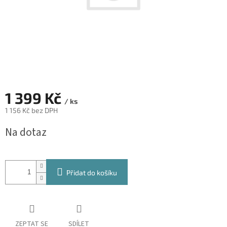
1 399 Kč
/ ks
1 156 Kč bez DPH
Měrná
Na dotaz
cena:
Přidat do košíku
ZEPTAT SE
SDÍLET