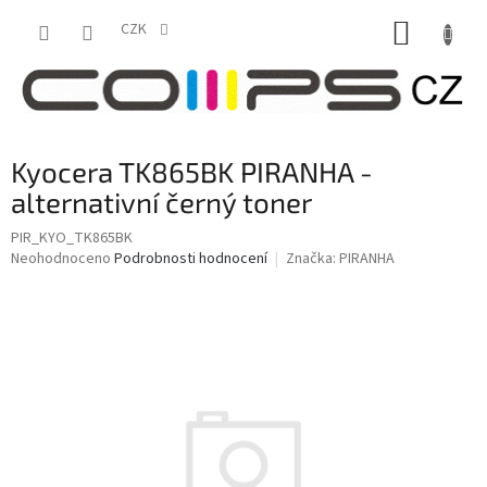
Přejít
NÁKUP
na
CZK
obsah
KOŠÍK
Kyocera TK865BK PIRANHA -
alternativní černý toner
PIR_KYO_TK865BK
Průměrné
Neohodnoceno
Podrobnosti hodnocení
Značka:
PIRANHA
hodnocení
produktu
je
0,0
z
5
hvězdiček.