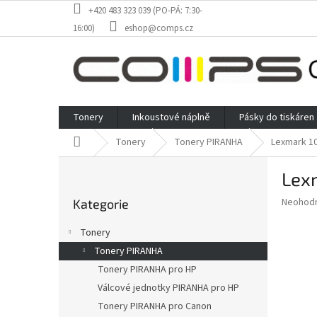
Přejít
+420 483 323 039 (PO-PÁ: 7:30-
na
16:00)
eshop@comps.cz
obsah
Tonery
Inkoustové náplně
Pásky do tiskáren
Domů
Tonery
Tonery PIRANHA
Lexmark 10
P
Lexm
o
Přeskočit
s
Průměr
Neohod
Kategorie
kategorie
t
hodnoce
r
produkt
Tonery
a
je
Tonery PIRANHA
0,0
n
z
Tonery PIRANHA pro HP
n
5
í
Válcové jednotky PIRANHA pro HP
hvězdič
p
Tonery PIRANHA pro Canon