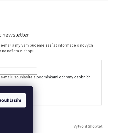
t newsletter
j e-mail a my vám budeme zasílat informace o nových
 na našem e-shopu.
ček.
 e-mailu souhlasíte s
podmínkami ochrany osobních
ÁSIT SE
Souhlasím
Vytvořil Shoptet