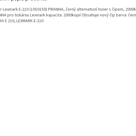
r Lexmark E-210 (10S0150) PIRANHA, černý alternativní toner s čipem, 2000k 
NHA pro tiskárnu Lexmark kapacita: 2000kopií Obsahuje nový čip barva: čer
A E 210, LEXMARK E-210