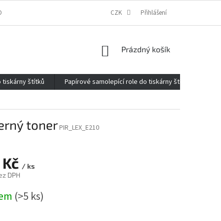
ONTAKTY
O FIRMĚ
REKLAMACE
CZK
ELEKTROMOBILITA 2020
Přihlášení
NÁKUPNÍ
Prázdný košík
KOŠÍK
 tiskárny štítků
Papírové samolepící role do tiskárny štítků
Kan
erný toner
PIR_LEX_E210
 Kč
/ ks
ez DPH
dem
(>5 ks)