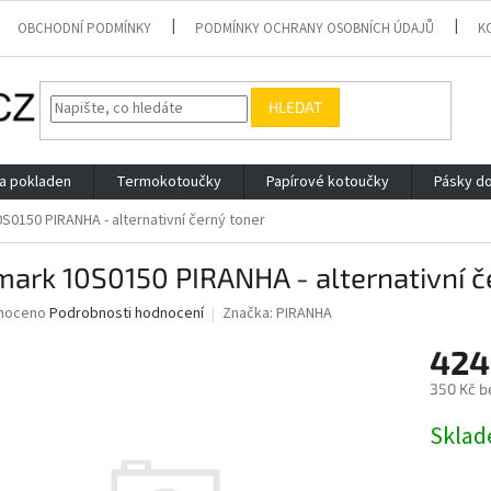
OBCHODNÍ PODMÍNKY
PODMÍNKY OCHRANY OSOBNÍCH ÚDAJŮ
K
HLEDAT
 a pokladen
Termokotoučky
Papírové kotoučky
Pásky do
S0150 PIRANHA - alternativní černý toner
ark 10S0150 PIRANHA - alternativní č
né
noceno
Podrobnosti hodnocení
Značka:
PIRANHA
ní
424
u
350 Kč b
Měrná
Skla
cena:
ek.