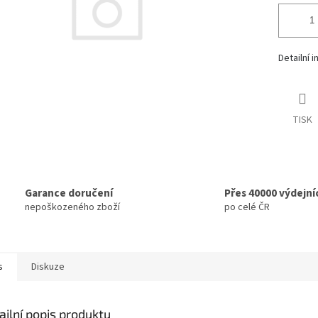
Detailní 
TISK
Garance doručení
Přes 40000 výdejní
nepoškozeného zboží
po celé ČR
s
Diskuze
ailní popis produktu