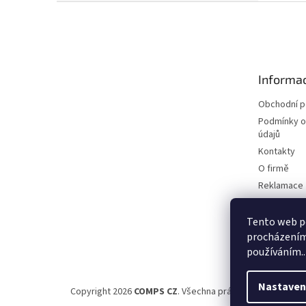
Z
á
p
a
t
Informac
í
Obchodní 
Podmínky o
údajů
Kontakty
O firmě
Reklamace
Elektromobi
Certifikáty
Tento web po
procházením 
Možnosti d
používáním..
Nastaven
Copyright 2026
COMPS CZ
. Všechna práva vyhrazena.