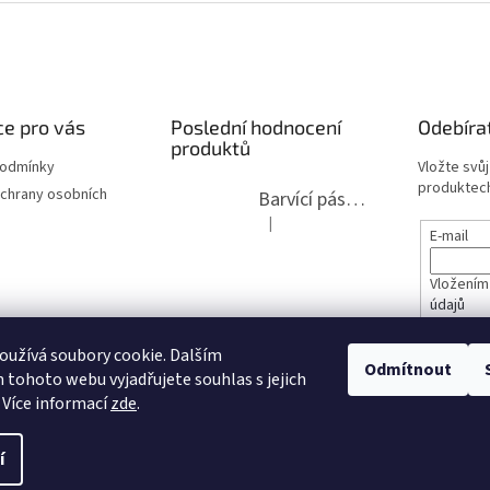
e pro vás
Poslední hodnocení
Odebíra
produktů
podmínky
Vložte svů
produktech
chrany osobních
Barvící páska pro psací stroje DIN 1, DIN 13/10, LAND, PA červenočerná
|
Hodnocení produktu je 5 z 5 hvězdi
E-mail
Vložením
údajů
lita 2020
užívá soubory cookie. Dalším
PŘIHL
Odmítnout
tohoto webu vyjadřujete souhlas s jejich
opravy
 Více informací
zde
.
í