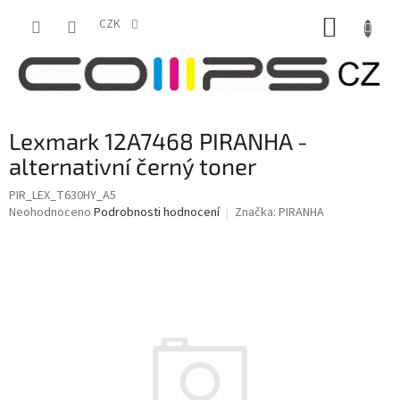
Přejít
NÁKUP
na
CZK
obsah
KOŠÍK
Lexmark 12A7468 PIRANHA -
alternativní černý toner
PIR_LEX_T630HY_A5
Průměrné
Neohodnoceno
Podrobnosti hodnocení
Značka:
PIRANHA
hodnocení
produktu
je
0,0
z
5
hvězdiček.