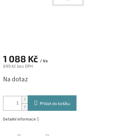
1 088 Kč
/ ks
899 Kč bez DPH
Měrná
Na dotaz
cena:
Přidat do košíku
Detailní informace