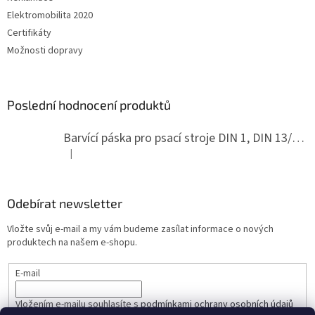
Elektromobilita 2020
Certifikáty
Možnosti dopravy
Poslední hodnocení produktů
Barvící páska pro psací stroje DIN 1, DIN 13/10, LAND, PA červenočerná
|
Hodnocení produktu je 5 z 5 hvězdiček.
Odebírat newsletter
Vložte svůj e-mail a my vám budeme zasílat informace o nových
produktech na našem e-shopu.
E-mail
Vložením e-mailu souhlasíte s
podmínkami ochrany osobních údajů