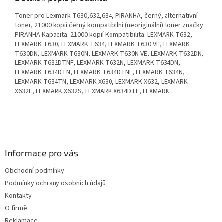
Toner pro Lexmark T630,632,634, PIRANHA, černý, alternativní
toner, 21000 kopií černý kompatibilní (neoriginální) toner značky
PIRANHA Kapacita: 21000 kopií Kompatibilita: LEXMARK T632,
LEXMARK T630, LEXMARK T634, LEXMARK T630 VE, LEXMARK
T630DN, LEXMARK T630N, LEXMARK T630N VE, LEXMARK T632DN,
LEXMARK T632DTNF, LEXMARK T632N, LEXMARK T634DN,
LEXMARK T634DTN, LEXMARK T634DTNF, LEXMARK T634N,
LEXMARK T634TN, LEXMARK X630, LEXMARK X632, LEXMARK
X632E, LEXMARK X632S, LEXMARK X634DTE, LEXMARK
Z
á
p
a
Informace pro vás
t
Obchodní podmínky
í
Podmínky ochrany osobních údajů
Kontakty
O firmě
Reklamace