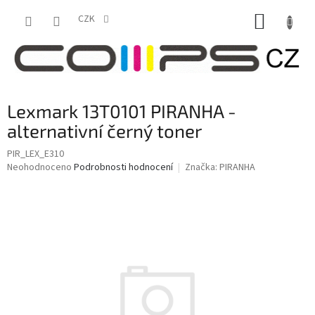
Přejít
NÁKUP
na
CZK
obsah
KOŠÍK
Lexmark 13T0101 PIRANHA -
alternativní černý toner
PIR_LEX_E310
Průměrné
Neohodnoceno
Podrobnosti hodnocení
Značka:
PIRANHA
hodnocení
produktu
je
0,0
z
5
hvězdiček.