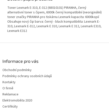
Toner Lexmark E-310, E-312 (68010101) PIRANHA, černý
alternativní toner s čipem, 6000k černý kompatibilní (neoriginální)
toner značky PIRANHA pro tiskárnu Lexmark kapacita: 6000kopií
Obsahuje nový čip barva: černý - black kompatibilita: Lexmark E-
310, Lexmark E-312, Lexmark E 310, Lexmark E 312, Lexmark E310,
Lexmark E312
Z
á
p
a
Informace pro vás
t
Obchodní podmínky
í
Podmínky ochrany osobních údajů
Kontakty
O firmě
Reklamace
Elektromobilita 2020
Certifikáty