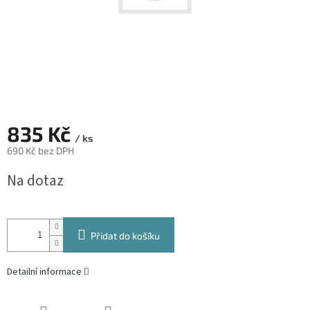
835 Kč
/ ks
690 Kč bez DPH
Měrná
Na dotaz
cena:
Přidat do košíku
Detailní informace