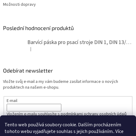
Možnosti dopravy
Poslední hodnocení produktů
Barvící páska pro psací stroje DIN 1, DIN 13/10, LAND, PA červenočerná
|
Hodnocení produktu je 5 z 5 hvězdiček.
Odebírat newsletter
Vložte svůj e-mail a my vám budeme zasílat informace o nových
produktech na našem e-shopu.
E-mail
Vložením e-mailu souhlasíte s
podmínkami ochrany osobních údajů
Tento web používá soubory cookie. Dalším procházením
PŘIHLÁSIT SE
tohoto webu vyjadřujete souhlas s jejich používáním.. Více