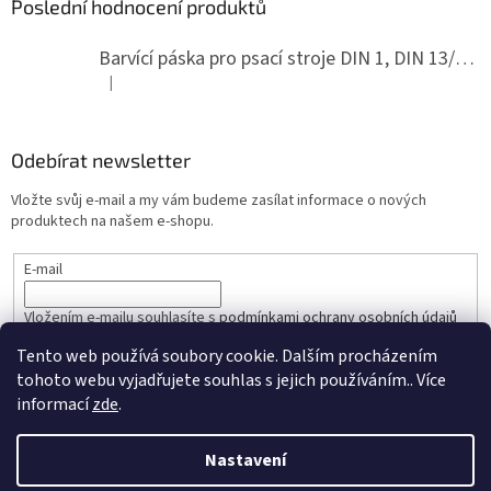
Poslední hodnocení produktů
Barvící páska pro psací stroje DIN 1, DIN 13/10, LAND, PA červenočerná
|
Hodnocení produktu je 5 z 5 hvězdiček.
Odebírat newsletter
Vložte svůj e-mail a my vám budeme zasílat informace o nových
produktech na našem e-shopu.
E-mail
Vložením e-mailu souhlasíte s
podmínkami ochrany osobních údajů
Tento web používá soubory cookie. Dalším procházením
PŘIHLÁSIT SE
tohoto webu vyjadřujete souhlas s jejich používáním.. Více
informací
zde
.
Nastavení
Vytvořil Shoptet