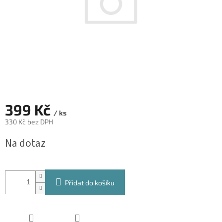
399 Kč
/ ks
330 Kč bez DPH
Měrná
Na dotaz
cena:
Přidat do košíku