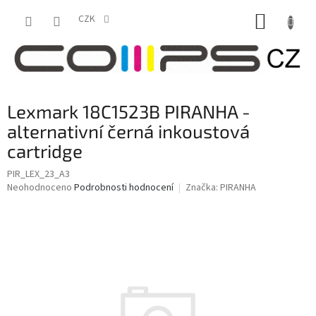
Přejít
NÁKUP
na
CZK
obsah
KOŠÍK
Lexmark 18C1523B PIRANHA -
alternativní černá inkoustová
cartridge
PIR_LEX_23_A3
Průměrné
Neohodnoceno
Podrobnosti hodnocení
Značka:
PIRANHA
hodnocení
produktu
je
0,0
z
5
hvězdiček.