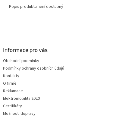
Popis produktu není dostupný
Z
á
p
a
Informace pro vás
t
Obchodní podmínky
í
Podmínky ochrany osobních údajů
Kontakty
O firmě
Reklamace
Elektromobilita 2020
Certifikáty
Možnosti dopravy