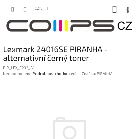
Přejít
NÁKUP
na
CZK
obsah
KOŠÍK
Lexmark 24016SE PIRANHA -
alternativní černý toner
PIR_LEX_E232_A1
Průměrné
Neohodnoceno
Podrobnosti hodnocení
Značka:
PIRANHA
hodnocení
produktu
je
0,0
z
5
hvězdiček.