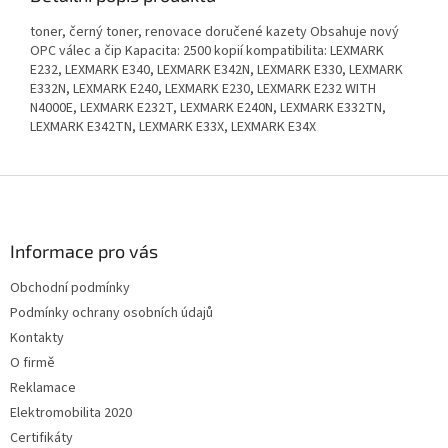
toner, černý toner, renovace doručené kazety Obsahuje nový
OPC válec a čip Kapacita: 2500 kopií kompatibilita: LEXMARK
E232, LEXMARK E340, LEXMARK E342N, LEXMARK E330, LEXMARK
E332N, LEXMARK E240, LEXMARK E230, LEXMARK E232 WITH
N4000E, LEXMARK E232T, LEXMARK E240N, LEXMARK E332TN,
LEXMARK E342TN, LEXMARK E33X, LEXMARK E34X
Z
á
p
a
Informace pro vás
t
Obchodní podmínky
í
Podmínky ochrany osobních údajů
Kontakty
O firmě
Reklamace
Elektromobilita 2020
Certifikáty