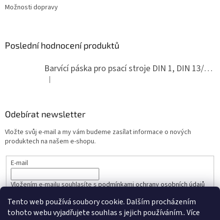
Možnosti dopravy
Poslední hodnocení produktů
Barvící páska pro psací stroje DIN 1, DIN 13/10, LAND, PA červenočerná
|
Hodnocení produktu je 5 z 5 hvězdiček.
Odebírat newsletter
Vložte svůj e-mail a my vám budeme zasílat informace o nových
produktech na našem e-shopu.
E-mail
Vložením e-mailu souhlasíte s
podmínkami ochrany osobních údajů
Tento web používá soubory cookie. Dalším procházením
PŘIHLÁSIT SE
tohoto webu vyjadřujete souhlas s jejich používáním.. Více