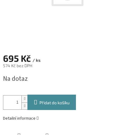
695 Kč
/ ks
574 Kč bez DPH
Měrná
Na dotaz
cena:
Přidat do košíku
Detailní informace