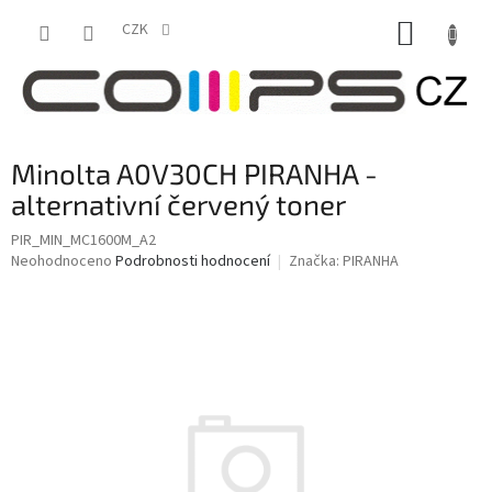
Přejít
NÁKUP
na
CZK
obsah
KOŠÍK
Minolta A0V30CH PIRANHA -
alternativní červený toner
PIR_MIN_MC1600M_A2
Průměrné
Neohodnoceno
Podrobnosti hodnocení
Značka:
PIRANHA
hodnocení
produktu
je
0,0
z
5
hvězdiček.