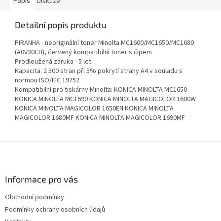
Popis
Diskuze
Detailní popis produktu
PIRANHA - neoriginální toner Minolta MC1600/MC1650/MC1680
(A0V30CH), červený kompatibilní toner s čipem
Prodloužená záruka - 5 let
Kapacita: 2 500 stran při 5% pokrytí strany A4 v souladu s
normou ISO/IEC 19752
Kompatibilní pro tiskárny Minolta: KONICA MINOLTA MC1650
KONICA MINOLTA MC1690 KONICA MINOLTA MAGICOLOR 1600W
KONICA MINOLTA MAGICOLOR 1650EN KONICA MINOLTA
MAGICOLOR 1680MF KONICA MINOLTA MAGICOLOR 1690MF
Z
á
p
a
Informace pro vás
t
Obchodní podmínky
í
Podmínky ochrany osobních údajů