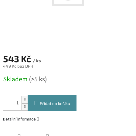
543 Kč
/ ks
449 Kč bez DPH
Měrná
Skladem
(>5 ks)
cena:
Přidat do košíku
Detailní informace