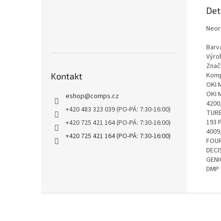
Det
Neori
Barv
Výrob
Znač
Kontakt
Kompa
OKI M
OKI 
eshop
@
comps.cz
4200
+420 483 323 039 (PO-PÁ: 7:30-16:00)
TURB
193 
+420 725 421 164 (PO-PÁ: 7:30-16:00)
4009
+420 725 421 164 (PO-PÁ: 7:30-16:00)
FOUR
DECI
GENI
DMP 
Z
á
p