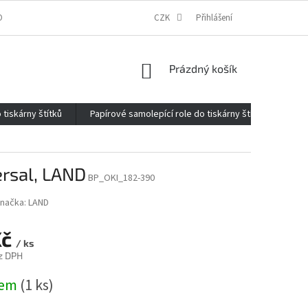
ONTAKTY
O FIRMĚ
REKLAMACE
CZK
ELEKTROMOBILITA 2020
Přihlášení
NÁKUPNÍ
Prázdný košík
KOŠÍK
 tiskárny štítků
Papírové samolepící role do tiskárny štítků
Kan
ersal, LAND
BP_OKI_182-390
načka:
LAND
Kč
/ ks
z DPH
dem
(1 ks)