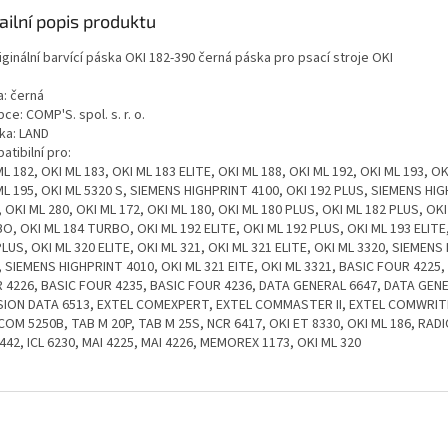
ailní popis produktu
ginální barvící páska OKI 182-390 černá páska pro psací stroje OKI
a: černá
ce: COMP'S. spol. s. r. o.
ka: LAND
tibilní pro:
L 182, OKI ML 183, OKI ML 183 ELITE, OKI ML 188, OKI ML 192, OKI ML 193, OK
ML 195, OKI ML 5320 S, SIEMENS HIGHPRINT 4100, OKI 192 PLUS, SIEMENS HI
, OKI ML 280, OKI ML 172, OKI ML 180, OKI ML 180 PLUS, OKI ML 182 PLUS, OKI
O, OKI ML 184 TURBO, OKI ML 192 ELITE, OKI ML 192 PLUS, OKI ML 193 ELITE
PLUS, OKI ML 320 ELITE, OKI ML 321, OKI ML 321 ELITE, OKI ML 3320, SIEMEN
, SIEMENS HIGHPRINT 4010, OKI ML 321 EITE, OKI ML 3321, BASIC FOUR 4225,
 4226, BASIC FOUR 4235, BASIC FOUR 4236, DATA GENERAL 6647, DATA GENE
SION DATA 6513, EXTEL COMEXPERT, EXTEL COMMASTER II, EXTEL COMWRIT
COM 5250B, TAB M 20P, TAB M 25S, NCR 6417, OKI ET 8330, OKI ML 186, RAD
442, ICL 6230, MAI 4225, MAI 4226, MEMOREX 1173, OKI ML 320