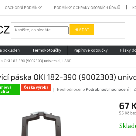
OBCHODNÍ PODMÍNKY
PODMÍNKY OCHRANY OSOBNÍCH ÚDAJŮ
K
HLEDAT
 a pokladen
Termokotoučky
Papírové kotoučky
Pásky do
ka OKI 182-390 (9002303) universal, LAND
ící páska OKI 182-390 (9002303) univ
émiová
Česká výroba
Průměrné
Neohodnoceno
Podrobnosti hodnocení
Z
alita
hodnocení
produktu
67 
je
0,0
55 Kč be
z
Měrná
5
Skla
cena:
hvězdiček.