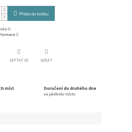
Přidat do košíku
áska O
informace
ZEPTAT SE
SDÍLET
ch míst
Doručení do druhého dne
na jakékoliv místo