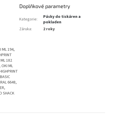
Doplňkové parametry
Pásky do tiskáren a
Kategorie
:
pokladen
Záruka
:
2 roky
I ML 194,
GHPRINT
 ML 182
, OKI ML
S HIGHPRINT
 BASIC
RAL 6648,
ER,
IO SHACK