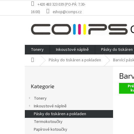
Přejít
+420 483 323 039 (PO-PÁ: 7:30-
na
16:00)
eshop@comps.cz
obsah
Tonery
Inkoustové náplně
Pásky do tiskáren
Domů
Pásky do tiskáren a pokladen
Barvící pás
P
Barv
o
Přeskočit
s
Kategorie
kategorie
Pr
t
kv
r
Tonery
a
Inkoustové náplně
n
Pásky do tiskáren a pokladen
n
í
Termokotoučky
p
Papírové kotoučky