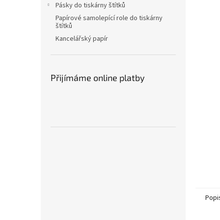
a
Pásky do tiskárny štítků
n
Papírové samolepící role do tiskárny
e
štítků
l
Kancelářský papír
Přijímáme online platby
Popi