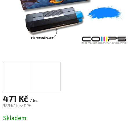
471 Kč
/ ks
389 Kč bez DPH
Měrná
Skladem
cena: