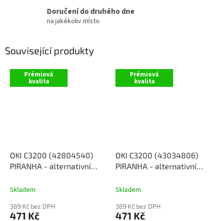
Doručení do druhého dne
na jakékoliv místo
Související produkty
Prémiová
Prémiová
kvalita
kvalita
OKI C3200 (42804540)
OKI C3200 (43034806)
PIRANHA - alternativní
PIRANHA - alternativní
černý toner
červený toner
Skladem
Skladem
389 Kč bez DPH
389 Kč bez DPH
471 Kč
471 Kč