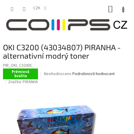
Přejít
NÁKUP
na
CZK
obsah
KOŠÍK
OKI C3200 (43034807) PIRANHA -
alternativní modrý toner
PIR_OKI_C3200C
Prémiová
Průměrné
Neohodnoceno
Podrobnosti hodnocení
kvalita
hodnocení
Značka:
PIRANHA
produktu
je
0,0
z
5
hvězdiček.