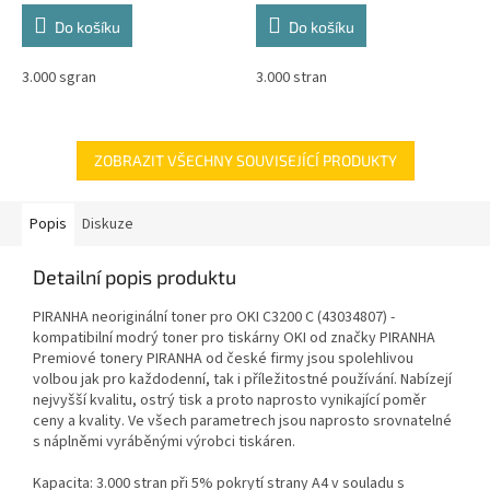
Do košíku
Do košíku
3.000 sgran
3.000 stran
ZOBRAZIT VŠECHNY SOUVISEJÍCÍ PRODUKTY
Popis
Diskuze
Detailní popis produktu
PIRANHA neoriginální toner pro OKI C3200 C (43034807) -
kompatibilní modrý toner pro tiskárny OKI od značky PIRANHA
Premiové tonery PIRANHA od české firmy jsou spolehlivou
volbou jak pro každodenní, tak i příležitostné používání. Nabízejí
nejvyšší kvalitu, ostrý tisk a proto naprosto vynikající poměr
ceny a kvality. Ve všech parametrech jsou naprosto srovnatelné
s náplněmi vyráběnými výrobci tiskáren.
Kapacita: 3.000 stran při 5% pokrytí strany A4 v souladu s