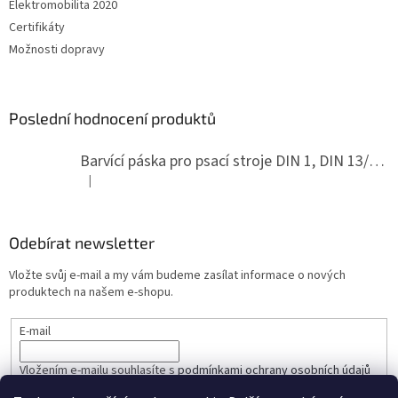
Elektromobilita 2020
Certifikáty
Možnosti dopravy
Poslední hodnocení produktů
Barvící páska pro psací stroje DIN 1, DIN 13/10, LAND, PA červenočerná
|
Hodnocení produktu je 5 z 5 hvězdiček.
Odebírat newsletter
Vložte svůj e-mail a my vám budeme zasílat informace o nových
produktech na našem e-shopu.
E-mail
Vložením e-mailu souhlasíte s
podmínkami ochrany osobních údajů