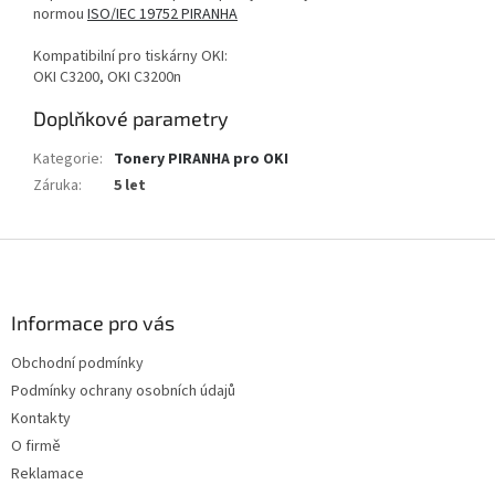
normou
ISO/IEC 19752 PIRANHA
Kompatibilní pro tiskárny OKI:
OKI C3200, OKI C3200n
Doplňkové parametry
Kategorie
:
Tonery PIRANHA pro OKI
Záruka
:
5 let
Z
á
p
a
Informace pro vás
t
Obchodní podmínky
í
Podmínky ochrany osobních údajů
Kontakty
O firmě
Reklamace