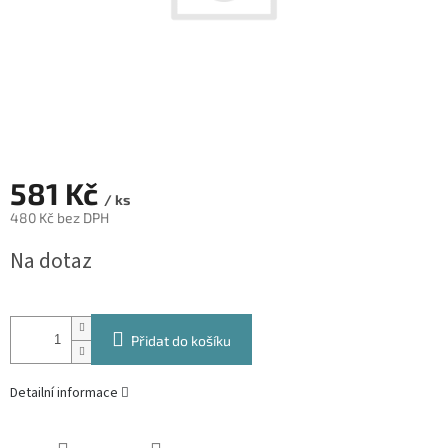
581 Kč
/ ks
480 Kč bez DPH
Měrná
Na dotaz
cena:
Přidat do košíku
Detailní informace