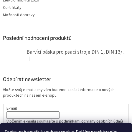
Elektromobilita 2020
Certifikáty
Možnosti dopravy
Poslední hodnocení produktů
Barvící páska pro psací stroje DIN 1, DIN 13/10, LAND, PA červenočerná
|
Hodnocení produktu je 5 z 5 hvězdiček.
Odebírat newsletter
Vložte svůj e-mail a my vám budeme zasílat informace o nových
produktech na našem e-shopu.
E-mail
Vložením e-mailu souhlasíte s
podmínkami ochrany osobních údajů