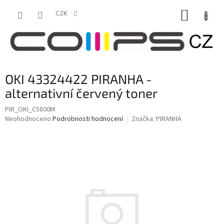
Přejít
NÁKUP
na
CZK
obsah
KOŠÍK
OKI 43324422 PIRANHA -
alternativní červený toner
PIR_OKI_C5800M
Průměrné
Neohodnoceno
Podrobnosti hodnocení
Značka:
PIRANHA
hodnocení
produktu
je
0,0
z
5
hvězdiček.