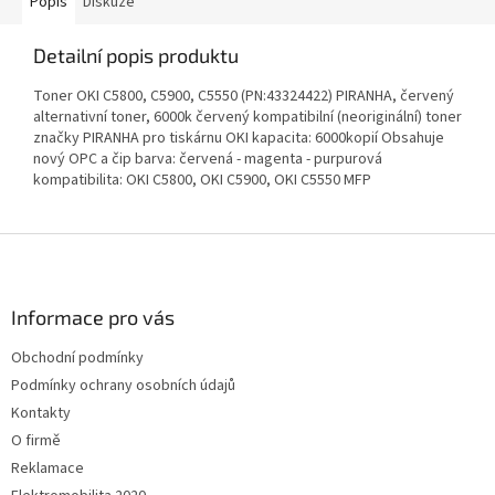
Popis
Diskuze
Detailní popis produktu
Toner OKI C5800, C5900, C5550 (PN:43324422) PIRANHA, červený
alternativní toner, 6000k červený kompatibilní (neoriginální) toner
značky PIRANHA pro tiskárnu OKI kapacita: 6000kopií Obsahuje
nový OPC a čip barva: červená - magenta - purpurová
kompatibilita: OKI C5800, OKI C5900, OKI C5550 MFP
Z
á
p
a
Informace pro vás
t
Obchodní podmínky
í
Podmínky ochrany osobních údajů
Kontakty
O firmě
Reklamace