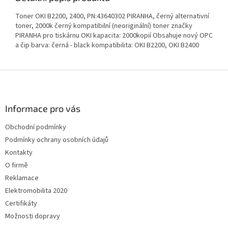
Toner OKI B2200, 2400, PN:43640302 PIRANHA, černý alternativní
toner, 2000k černý kompatibilní (neoriginální) toner značky
PIRANHA pro tiskárnu OKI kapacita: 2000kopií Obsahuje nový OPC
a čip barva: černá - black kompatibilita: OKI B2200, OKI B2400
Z
á
p
a
Informace pro vás
t
Obchodní podmínky
í
Podmínky ochrany osobních údajů
Kontakty
O firmě
Reklamace
Elektromobilita 2020
Certifikáty
Možnosti dopravy