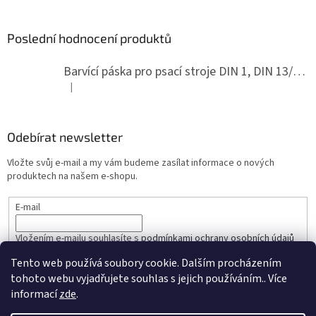
Poslední hodnocení produktů
Barvící páska pro psací stroje DIN 1, DIN 13/10, LAND, PA červenočerná
|
Hodnocení produktu je 5 z 5 hvězdiček.
Odebírat newsletter
Vložte svůj e-mail a my vám budeme zasílat informace o nových
produktech na našem e-shopu.
E-mail
Vložením e-mailu souhlasíte s
podmínkami ochrany osobních údajů
Tento web používá soubory cookie. Dalším procházením
PŘIHLÁSIT SE
tohoto webu vyjadřujete souhlas s jejich používáním.. Více
informací
zde
.