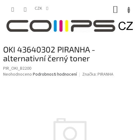
Přejít
NÁKUP
na
CZK
obsah
KOŠÍK
OKI 43640302 PIRANHA -
alternativní černý toner
PIR_OKI_B2200
Průměrné
Neohodnoceno
Podrobnosti hodnocení
Značka:
PIRANHA
hodnocení
produktu
je
0,0
z
5
hvězdiček.