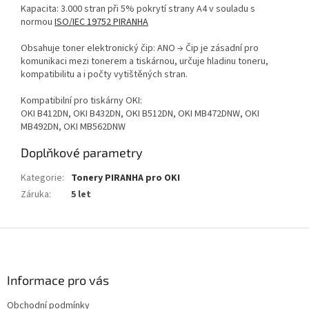
Kapacita: 3.000 stran při 5% pokrytí strany A4 v souladu s
normou
ISO/IEC 19752 PIRANHA
Obsahuje toner elektronický čip: ANO → Čip je zásadní pro
komunikaci mezi tonerem a tiskárnou, určuje hladinu toneru,
kompatibilitu a i počty vytištěných stran.
Kompatibilní pro tiskárny OKI:
OKI B412DN, OKI B432DN, OKI B512DN, OKI MB472DNW, OKI
MB492DN, OKI MB562DNW
Doplňkové parametry
Kategorie
:
Tonery PIRANHA pro OKI
Záruka
:
5 let
Z
á
p
a
Informace pro vás
t
Obchodní podmínky