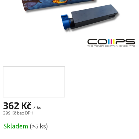
362 Kč
/ ks
299 Kč bez DPH
Měrná
Skladem
(>5 ks)
cena: