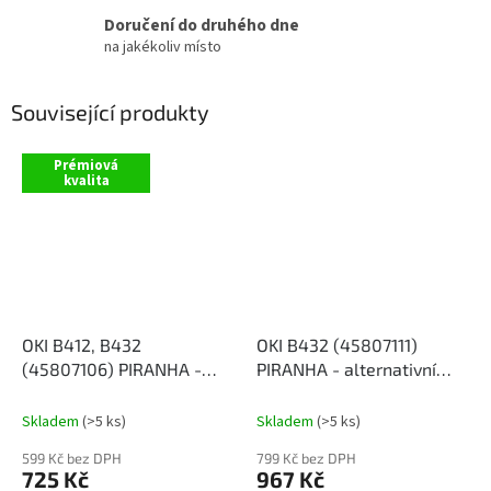
Doručení do druhého dne
na jakékoliv místo
Související produkty
Prémiová
kvalita
OKI B412, B432
OKI B432 (45807111)
(45807106) PIRANHA -
PIRANHA - alternativní
alternativní černý toner
černý toner
Skladem
(>5 ks)
Skladem
(>5 ks)
599 Kč bez DPH
799 Kč bez DPH
725 Kč
967 Kč