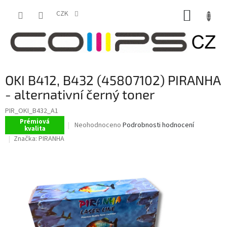
Přejít
NÁKUP
na
CZK
obsah
KOŠÍK
OKI B412, B432 (45807102) PIRANHA
- alternativní černý toner
PIR_OKI_B432_A1
Prémiová
Průměrné
Neohodnoceno
Podrobnosti hodnocení
kvalita
hodnocení
Značka:
PIRANHA
produktu
je
0,0
z
5
hvězdiček.