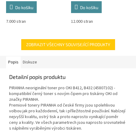
Do košíku
Do košíku
7.000 stran
12.000 stran
ZOBRAZIT VŠECHNY SOUVISEJÍCÍ PRODUKTY
Popis
Diskuze
Detailní popis produktu
PIRANHA neoriginální toner pro OKI B412, B432 (45807102) -
kompatibilní černý toner s novým čipem pro tiskárny OKI od
značky PIRANHA.
Premiové tonery PIRANHA od české firmy jsou spolehlivou
volbou jak pro každodenní, tak i příležitostné používání. Nabízejí
nejvyšší kvalitu, ostrý tisk a proto naprosto vynikající poměr
ceny a kvality. Ve všech parametrech jsou naprosto srovnatelné
s náplněmi vyráběnými výrobci tiskáren.