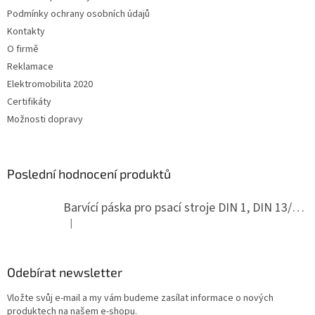
í
Podmínky ochrany osobních údajů
Kontakty
O firmě
Reklamace
Elektromobilita 2020
Certifikáty
Možnosti dopravy
Poslední hodnocení produktů
Barvící páska pro psací stroje DIN 1, DIN 13/10, LAND, PA červenočerná
|
Hodnocení produktu je 5 z 5 hvězdiček.
Odebírat newsletter
Vložte svůj e-mail a my vám budeme zasílat informace o nových
produktech na našem e-shopu.