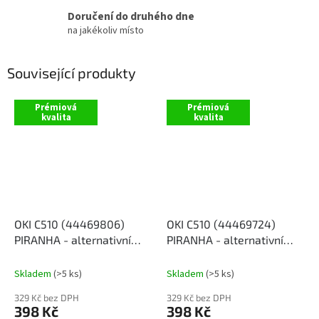
Doručení do druhého dne
na jakékoliv místo
Související produkty
Prémiová
Prémiová
kvalita
kvalita
OKI C510 (44469806)
OKI C510 (44469724)
PIRANHA - alternativní
PIRANHA - alternativní
černý toner
modrý toner
Skladem
(>5 ks)
Skladem
(>5 ks)
329 Kč bez DPH
329 Kč bez DPH
398 Kč
398 Kč