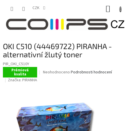
Přejít
NÁKUP
na
CZK
obsah
KOŠÍK
OKI C510 (44469722) PIRANHA -
alternativní žlutý toner
PIR_OKI_C510Y
Prémiová
Průměrné
Neohodnoceno
Podrobnosti hodnocení
kvalita
hodnocení
Značka:
PIRANHA
produktu
je
0,0
z
5
hvězdiček.