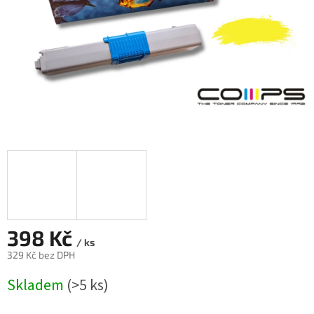
398 Kč
/ ks
329 Kč bez DPH
Měrná
Skladem
(>5 ks)
cena: