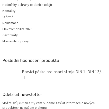
í
Podmínky ochrany osobních údajů
Kontakty
O firmě
Reklamace
Elektromobilita 2020
Certifikáty
Možnosti dopravy
Poslední hodnocení produktů
Barvící páska pro psací stroje DIN 1, DIN 13/10, LAND, PA červenočerná
|
Hodnocení produktu je 5 z 5 hvězdiček.
Odebírat newsletter
Vložte svůj e-mail a my vám budeme zasílat informace o nových
produktech na našem e-shopu.