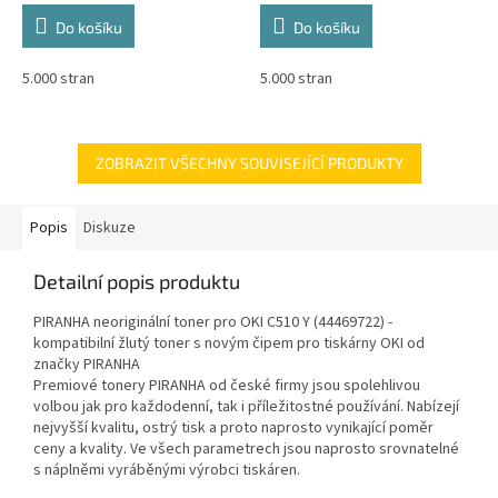
Do košíku
Do košíku
5.000 stran
5.000 stran
ZOBRAZIT VŠECHNY SOUVISEJÍCÍ PRODUKTY
Popis
Diskuze
Detailní popis produktu
PIRANHA neoriginální toner pro OKI C510 Y (44469722) -
kompatibilní žlutý toner s novým čipem pro tiskárny OKI od
značky PIRANHA
Premiové tonery PIRANHA od české firmy jsou spolehlivou
volbou jak pro každodenní, tak i příležitostné používání. Nabízejí
nejvyšší kvalitu, ostrý tisk a proto naprosto vynikající poměr
ceny a kvality. Ve všech parametrech jsou naprosto srovnatelné
s náplněmi vyráběnými výrobci tiskáren.