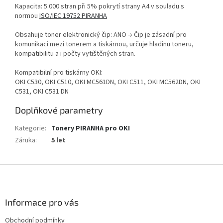
Kapacita: 5.000 stran při 5% pokrytí strany A4 v souladu s
normou
ISO/IEC 19752 PIRANHA
Obsahuje toner elektronický čip: ANO → Čip je zásadní pro
komunikaci mezi tonerem a tiskárnou, určuje hladinu toneru,
kompatibilitu a i počty vytištěných stran.
Kompatibilní pro tiskárny OKI:
OKI C530, OKI C510, OKI MC561DN, OKI C511, OKI MC562DN, OKI
C531, OKI C531 DN
Doplňkové parametry
Kategorie
:
Tonery PIRANHA pro OKI
Záruka
:
5 let
Z
á
p
a
Informace pro vás
t
Obchodní podmínky