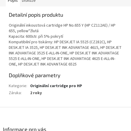
Popis
Diskuze
Detailní popis produktu
Originální inkoustová cartridge HP No.655 Y (HP CZ112AE) / HP
655, yellow*žlutá
Kapacita: 600str. při 5% pokrytí
Kompatibilní pro tiskárny: HP DESKJET IA 5525 (CZ282C), HP
DESKJET IA 3525, HP DESKJET INK ADVANTAGE 4615, HP DESKJET
INK ADVANTAGE 3525 E-ALL-IN-ONE, HP DESKJET INK ADVANTAGE
5525 E-ALL-IN-ONE, HP DESKJET INK ADVANTAGE 4625 E-ALL-IN-
ONE, HP DESKJET INK ADVANTAGE 6525
Doplňkové parametry
Kategorie
:
Originální cartridge pro HP
Záruka
:
2 roky
Z
á
p
a
Informace pro vás