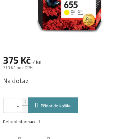
375 Kč
/ ks
310 Kč bez DPH
Měrná
Na dotaz
cena:
Přidat do košíku
Detailní informace