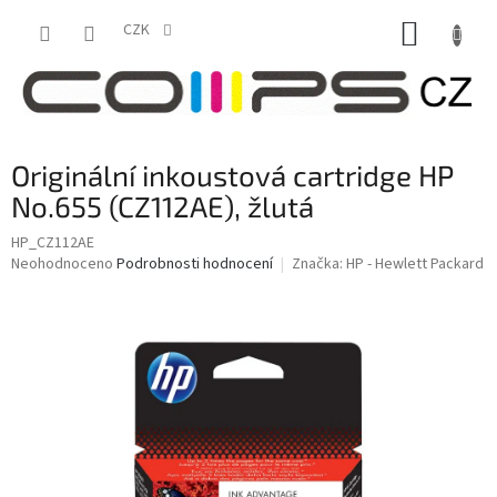
Přejít
NÁKUP
na
CZK
obsah
KOŠÍK
Originální inkoustová cartridge HP
No.655 (CZ112AE), žlutá
HP_CZ112AE
Průměrné
Neohodnoceno
Podrobnosti hodnocení
Značka:
HP - Hewlett Packard
hodnocení
produktu
je
0,0
z
5
hvězdiček.