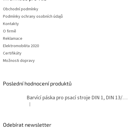
t
Obchodní podmínky
í
Podmínky ochrany osobních údajů
Kontakty
O firmě
Reklamace
Elektromobilita 2020
Certifikáty
Možnosti dopravy
Poslední hodnocení produktů
Barvící páska pro psací stroje DIN 1, DIN 13/10, LAND, PA červenočerná
|
Hodnocení produktu je 5 z 5 hvězdiček.
Odebírat newsletter