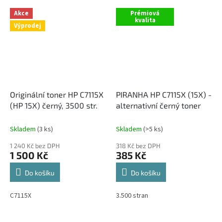
Akce
Prémiová
kvalita
Výprodej
Originální toner HP C7115X
PIRANHA HP C7115X (15X) -
(HP 15X) černý, 3500 str.
alternativní černý toner
Skladem
(3 ks)
Skladem
(>5 ks)
1 240 Kč bez DPH
318 Kč bez DPH
1 500 Kč
385 Kč
Do košíku
Do košíku
C7115X
3.500 stran