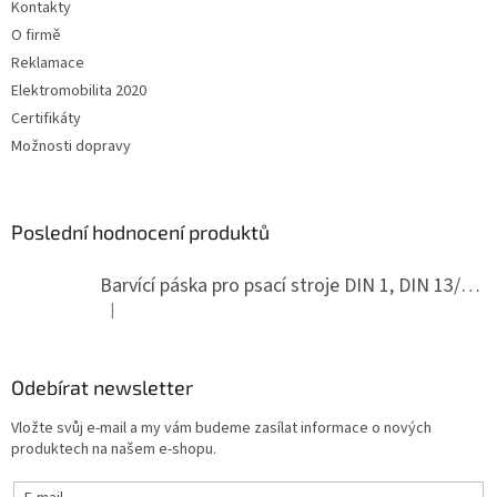
Kontakty
O firmě
Reklamace
Elektromobilita 2020
Certifikáty
Možnosti dopravy
Poslední hodnocení produktů
Barvící páska pro psací stroje DIN 1, DIN 13/10, LAND, PA červenočerná
|
Hodnocení produktu je 5 z 5 hvězdiček.
Odebírat newsletter
Vložte svůj e-mail a my vám budeme zasílat informace o nových
produktech na našem e-shopu.