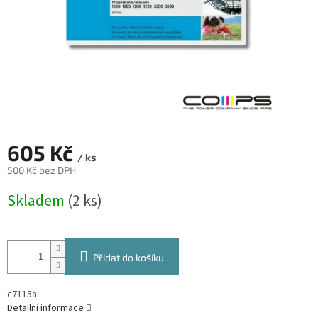
605 Kč
/ ks
500 Kč bez DPH
Měrná
Skladem
(2 ks)
cena:
Přidat do košíku
c7115a
Detailní informace