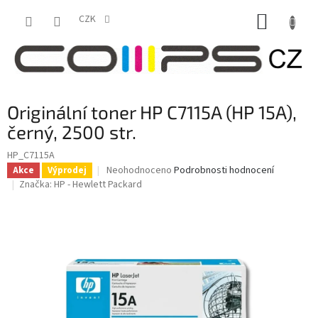
Přejít
NÁKUP
na
CZK
obsah
KOŠÍK
Originální toner HP C7115A (HP 15A),
černý, 2500 str.
HP_C7115A
Průměrné
Neohodnoceno
Podrobnosti hodnocení
Akce
Výprodej
hodnocení
Značka:
HP - Hewlett Packard
produktu
je
0,0
z
5
hvězdiček.