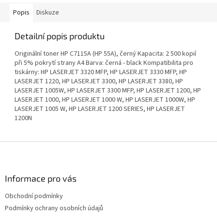
Popis
Diskuze
Detailní popis produktu
Originální toner HP C7115A (HP 55A), černý Kapacita: 2 500 kopií
při 5% pokrytí strany A4 Barva: černá - black Kompatibilita pro
tiskárny: HP LASERJET 3320 MFP, HP LASERJET 3330 MFP, HP
LASERJET 1220, HP LASERJET 3300, HP LASERJET 3380, HP
LASERJET 1005W, HP LASERJET 3300 MFP, HP LASERJET 1200, HP
LASERJET 1000, HP LASERJET 1000 W, HP LASERJET 1000W, HP
LASERJET 1005 W, HP LASERJET 1200 SERIES, HP LASERJET
1200N
Z
á
p
a
Informace pro vás
t
Obchodní podmínky
í
Podmínky ochrany osobních údajů