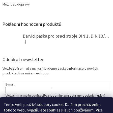
Možnosti dopravy
Poslední hodnocení produktů
Barvící páska pro psací stroje DIN 1, DIN 13/10, LAND, PA červenočerná
|
Hodnocení produktu je 5 z 5 hvězdiček.
Odebírat newsletter
Vložte svůj e-mail a my vám budeme zasílat informace o nových
produktech na našem e-shopu.
E-mail
Vložením e-mailu souhlasíte s
podmínkami ochrany osobních údajů
Tento web používá soubory cookie. Dalším procházením
PŘIHLÁSIT SE
tohoto webu vyjadřujete souhlas s jejich používáním.. Více