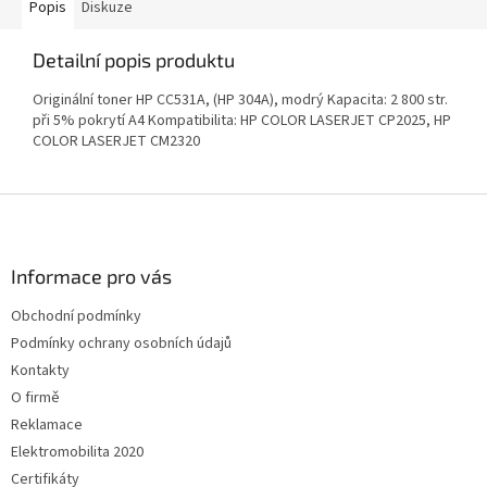
Popis
Diskuze
Detailní popis produktu
Originální toner HP CC531A, (HP 304A), modrý Kapacita: 2 800 str.
při 5% pokrytí A4 Kompatibilita: HP COLOR LASERJET CP2025, HP
COLOR LASERJET CM2320
Z
á
p
a
Informace pro vás
t
Obchodní podmínky
í
Podmínky ochrany osobních údajů
Kontakty
O firmě
Reklamace
Elektromobilita 2020
Certifikáty