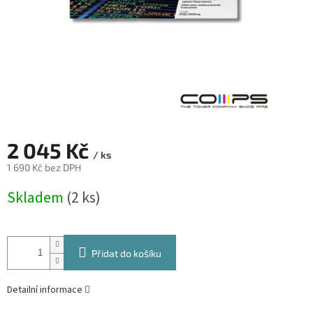
2 045 Kč
/ ks
1 690 Kč bez DPH
Měrná
Skladem
(2 ks)
cena:
Přidat do košíku
Detailní informace