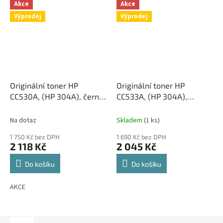
Akce
Akce
Výprodej
Výprodej
Originální toner HP
Originální toner HP
CC530A, (HP 304A), černý,
CC533A, (HP 304A),
3 500 str.
červený, 2 800 str.
Na dotaz
Skladem
(1 ks)
1 750 Kč bez DPH
1 690 Kč bez DPH
2 118 Kč
2 045 Kč
Do košíku
Do košíku
AKCE