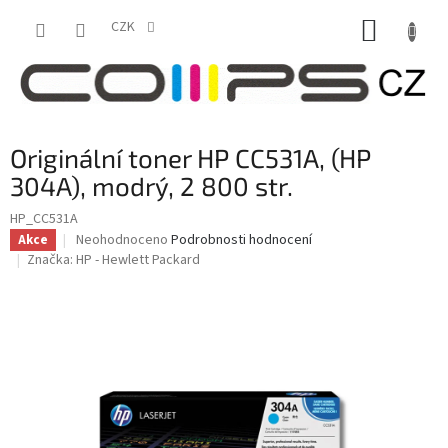
Přejít
NÁKUP
na
CZK
obsah
KOŠÍK
Originální toner HP CC531A, (HP
304A), modrý, 2 800 str.
HP_CC531A
Průměrné
Neohodnoceno
Podrobnosti hodnocení
Akce
hodnocení
Značka:
HP - Hewlett Packard
produktu
je
0,0
z
5
hvězdiček.