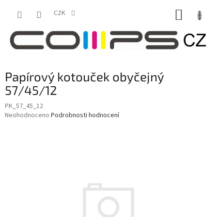
Přejít
NÁKUP
na
CZK
obsah
KOŠÍK
Papírový kotouček obyčejný
57/45/12
PK_57_45_12
Průměrné
Neohodnoceno
Podrobnosti hodnocení
hodnocení
produktu
je
0,0
z
5
hvězdiček.