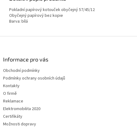
Pokladní papírový kotouček obyčejný 57/45/12
Obyčejný papírový bez kopie
Barva: bílá
Z
á
p
a
Informace pro vás
t
Obchodní podmínky
í
Podmínky ochrany osobních údajů
Kontakty
O firmě
Reklamace
Elektromobilita 2020
Certifikáty
Možnosti dopravy