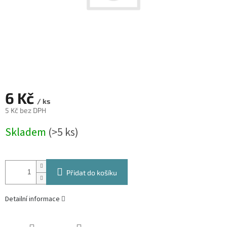
6 Kč
/ ks
5 Kč bez DPH
Měrná
Skladem
(>5 ks)
cena:
Přidat do košíku
Detailní informace