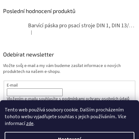
Poslední hodnocení produktů
Barvící páska pro psací stroje DIN 1, DIN 13/10, LAND, PA červenočerná
|
Hodnocení produktu je 5 z 5 hvězdiček.
Odebírat newsletter
Vložte svůj e-mail a my vám budeme zasílat informace o nových
produktech na našem e-shopu.
E-mail
Vložením e-mailu souhlasíte s
podmínkami ochrany osobních údajů
Tento web používá soubory cookie. Dalším procházením
PŘIHLÁSIT SE
tohoto webu vyjadřujete souhlas s jejich používáním.. Více
informací
zde
.