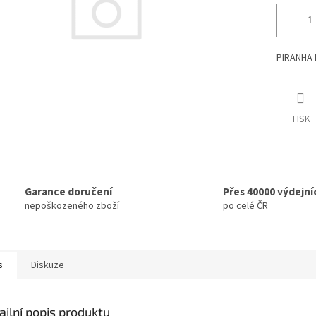
PIRANHA 
TISK
Garance doručení
Přes 40000 výdejní
nepoškozeného zboží
po celé ČR
s
Diskuze
ailní popis produktu