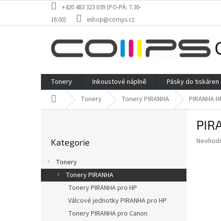
Přejít
+420 483 323 039 (PO-PÁ: 7:30-
na
16:00)
eshop@comps.cz
obsah
Tonery
Inkoustové náplně
Pásky do tiskáren
Domů
Tonery
Tonery PIRANHA
PIRANHA HP
P
PIRA
o
Přeskočit
s
Průměr
Neohod
Kategorie
kategorie
t
hodnoce
r
produkt
Tonery
a
je
Tonery PIRANHA
0,0
n
z
Tonery PIRANHA pro HP
n
5
í
Válcové jednotky PIRANHA pro HP
hvězdič
p
Tonery PIRANHA pro Canon