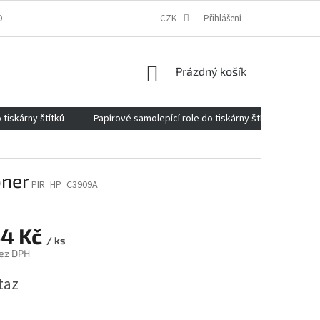
ONTAKTY
O FIRMĚ
REKLAMACE
CZK
ELEKTROMOBILITA 2020
Přihlášení
NÁKUPNÍ
Prázdný košík
KOŠÍK
 tiskárny štítků
Papírové samolepící role do tiskárny štítků
Kan
oner
PIR_HP_C3909A
44 Kč
/ ks
ez DPH
taz