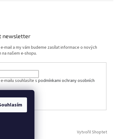
t newsletter
j e-mail a my vám budeme zasílat informace o nových
 na našem e-shopu.
ček.
 e-mailu souhlasíte s
podmínkami ochrany osobních
ÁSIT SE
Souhlasím
Vytvořil Shoptet