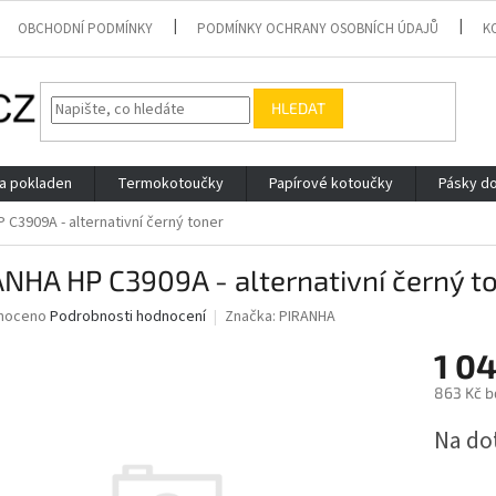
OBCHODNÍ PODMÍNKY
PODMÍNKY OCHRANY OSOBNÍCH ÚDAJŮ
K
HLEDAT
 a pokladen
Termokotoučky
Papírové kotoučky
Pásky do
 C3909A - alternativní černý toner
NHA HP C3909A - alternativní černý t
né
noceno
Podrobnosti hodnocení
Značka:
PIRANHA
ní
1 0
u
863 Kč b
Měrná
Na do
cena:
ek.