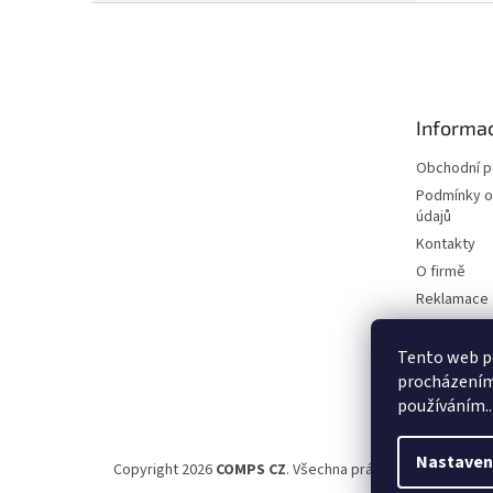
Z
á
p
a
t
Informac
í
Obchodní 
Podmínky o
údajů
Kontakty
O firmě
Reklamace
Elektromobi
Certifikáty
Tento web po
procházením 
Možnosti d
používáním..
Nastaven
Copyright 2026
COMPS CZ
. Všechna práva vyhrazena.