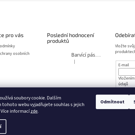
e pro vás
Poslední hodnocení
Odebíra
produktů
podmínky
Vložte svů
produktech
chrany osobních
Barvící páska pro psací stroje DIN 1, DIN 13/10, LAND, PA červenočerná
|
Hodnocení produktu je 5 z 5 hvězdi
E-mail
Vložením
údajů
lita 2020
užívá soubory cookie. Dalším
PŘIHL
Odmítnout
tohoto webu vyjadřujete souhlas s jejich
opravy
 Více informací
zde
.
í