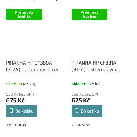
Prémiová
Prémiová
kvalita
kvalita
PIRANHA HP CF380A
PIRANHA HP CF381A
(312A) - alternativní černý
(312A) - alternativní
toner
modrý toner
Skladem
(>5 ks)
Skladem
(>5 ks)
558 Kč bez DPH
558 Kč bez DPH
675 Kč
675 Kč
Do košíku
Do košíku
3.500 stran
2.700 stran