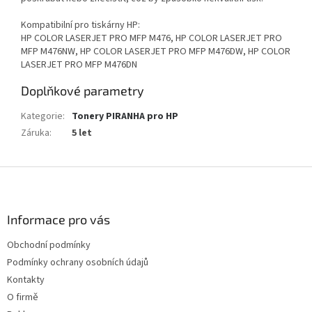
Kompatibilní pro tiskárny HP:
HP COLOR LASERJET PRO MFP M476, HP COLOR LASERJET PRO
MFP M476NW, HP COLOR LASERJET PRO MFP M476DW, HP COLOR
LASERJET PRO MFP M476DN
Doplňkové parametry
Kategorie
:
Tonery PIRANHA pro HP
Záruka
:
5 let
Z
á
p
a
Informace pro vás
t
Obchodní podmínky
í
Podmínky ochrany osobních údajů
Kontakty
O firmě