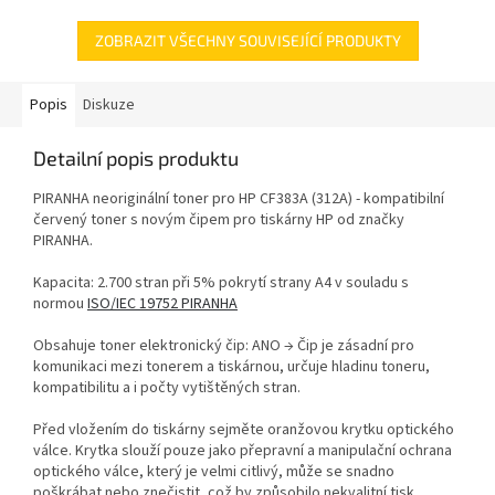
ZOBRAZIT VŠECHNY SOUVISEJÍCÍ PRODUKTY
Popis
Diskuze
Detailní popis produktu
PIRANHA neoriginální toner pro HP CF383A (312A) - kompatibilní
červený toner s novým čipem pro tiskárny HP od značky
PIRANHA.
Kapacita: 2.700 stran při 5% pokrytí strany A4 v souladu s
normou
ISO/IEC 19752 PIRANHA
Obsahuje toner elektronický čip: ANO → Čip je zásadní pro
komunikaci mezi tonerem a tiskárnou, určuje hladinu toneru,
kompatibilitu a i počty vytištěných stran.
Před vložením do tiskárny sejměte oranžovou krytku optického
válce. Krytka slouží pouze jako přepravní a manipulační ochrana
optického válce, který je velmi citlivý, může se snadno
poškrábat nebo znečistit, což by způsobilo nekvalitní tisk.