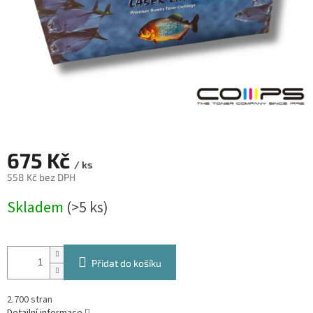
675 Kč
/ ks
558 Kč bez DPH
Měrná
Skladem
(>5 ks)
cena:
Přidat do košíku
2.700 stran