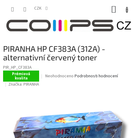
Přejít
NÁKUP
na
CZK
obsah
KOŠÍK
PIRANHA HP CF383A (312A) -
alternativní červený toner
PIR_HP_CF383A
Prémiová
Průměrné
Neohodnoceno
Podrobnosti hodnocení
kvalita
hodnocení
Značka:
PIRANHA
produktu
je
0,0
z
5
hvězdiček.