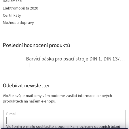
Reklamace
Elektromobilita 2020
Certifikáty
Možnosti dopravy
Poslední hodnocení produktů
Barvící páska pro psací stroje DIN 1, DIN 13/10, LAND, PA červenočerná
|
Hodnocení produktu je 5 z 5 hvězdiček.
Odebírat newsletter
Vložte svůj e-mail a my vám budeme zasílat informace o nových
produktech na našem e-shopu.
E-mail
Vložením e-mailu souhlasíte s
podmínkami ochrany osobních údajů