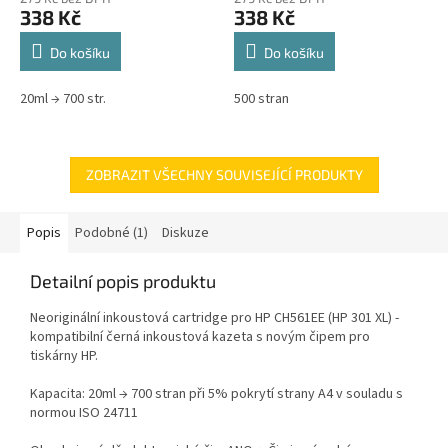
338 Kč
338 Kč
Do košíku
Do košíku
20ml → 700 str.
500 stran
ZOBRAZIT VŠECHNY SOUVISEJÍCÍ PRODUKTY
Popis
Podobné (1)
Diskuze
Detailní popis produktu
Neoriginální inkoustová cartridge pro HP CH561EE (HP 301 XL) -
kompatibilní černá inkoustová kazeta s novým čipem pro
tiskárny HP.
Kapacita: 20ml → 700 stran při 5% pokrytí strany A4 v souladu s
normou ISO 24711