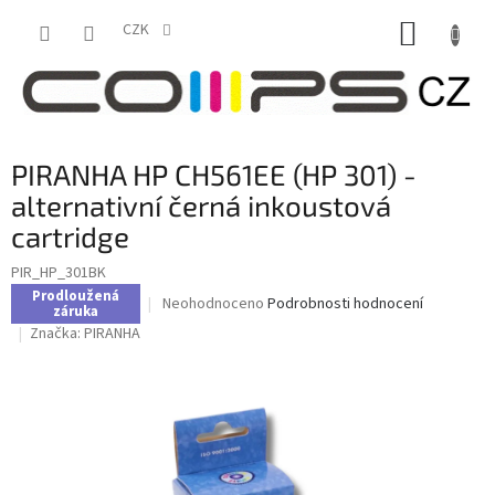
Přejít
NÁKUP
na
CZK
obsah
KOŠÍK
PIRANHA HP CH561EE (HP 301) -
alternativní černá inkoustová
cartridge
PIR_HP_301BK
Prodloužená
Průměrné
Neohodnoceno
Podrobnosti hodnocení
záruka
hodnocení
Značka:
PIRANHA
produktu
je
0,0
z
5
hvězdiček.