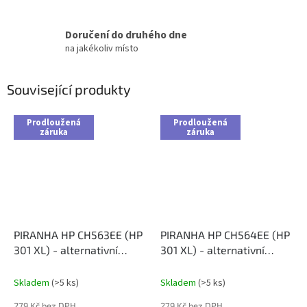
Doručení do druhého dne
na jakékoliv místo
Související produkty
Prodloužená
Prodloužená
záruka
záruka
PIRANHA HP CH563EE (HP
PIRANHA HP CH564EE (HP
301 XL) - alternativní
301 XL) - alternativní
černá inkoustová cartridge
barevná inkoustová
cartridge
Skladem
(>5 ks)
Skladem
(>5 ks)
279 Kč bez DPH
279 Kč bez DPH