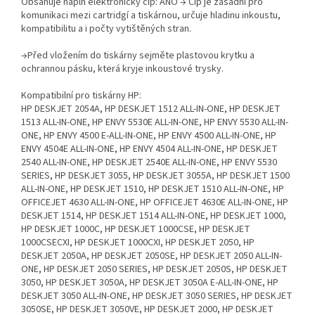
Obsahuje náplň elektronický čip: ANO → Čip je zásadní pro
komunikaci mezi cartridgí a tiskárnou, určuje hladinu inkoustu,
kompatibilitu a i počty vytištěných stran.
→Před vložením do tiskárny sejměte plastovou krytku a
ochrannou pásku, která kryje inkoustové trysky.
Kompatibilní pro tiskárny HP:
HP DESKJET 2054A, HP DESKJET 1512 ALL-IN-ONE, HP DESKJET
1513 ALL-IN-ONE, HP ENVY 5530E ALL-IN-ONE, HP ENVY 5530 ALL-IN-
ONE, HP ENVY 4500 E-ALL-IN-ONE, HP ENVY 4500 ALL-IN-ONE, HP
ENVY 4504E ALL-IN-ONE, HP ENVY 4504 ALL-IN-ONE, HP DESKJET
2540 ALL-IN-ONE, HP DESKJET 2540E ALL-IN-ONE, HP ENVY 5530
SERIES, HP DESKJET 3055, HP DESKJET 3055A, HP DESKJET 1500
ALL-IN-ONE, HP DESKJET 1510, HP DESKJET 1510 ALL-IN-ONE, HP
OFFICEJET 4630 ALL-IN-ONE, HP OFFICEJET 4630E ALL-IN-ONE, HP
DESKJET 1514, HP DESKJET 1514 ALL-IN-ONE, HP DESKJET 1000,
HP DESKJET 1000C, HP DESKJET 1000CSE, HP DESKJET
1000CSECXI, HP DESKJET 1000CXI, HP DESKJET 2050, HP
DESKJET 2050A, HP DESKJET 2050SE, HP DESKJET 2050 ALL-IN-
ONE, HP DESKJET 2050 SERIES, HP DESKJET 2050S, HP DESKJET
3050, HP DESKJET 3050A, HP DESKJET 3050A E-ALL-IN-ONE, HP
DESKJET 3050 ALL-IN-ONE, HP DESKJET 3050 SERIES, HP DESKJET
3050SE, HP DESKJET 3050VE, HP DESKJET 2000, HP DESKJET