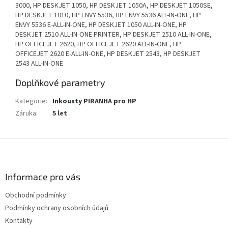
3000, HP DESKJET 1050, HP DESKJET 1050A, HP DESKJET 1050SE,
HP DESKJET 1010, HP ENVY 5536, HP ENVY 5536 ALL-IN-ONE, HP
ENVY 5536 E-ALL-IN-ONE, HP DESKJET 1050 ALL-IN-ONE, HP
DESKJET 2510 ALL-IN-ONE PRINTER, HP DESKJET 2510 ALL-IN-ONE,
HP OFFICEJET 2620, HP OFFICEJET 2620 ALL-IN-ONE, HP
OFFICEJET 2620 E-ALL-IN-ONE, HP DESKJET 2543, HP DESKJET
2543 ALL-IN-ONE
Doplňkové parametry
Kategorie
:
Inkousty PIRANHA pro HP
Záruka
:
5 let
Z
á
p
a
Informace pro vás
t
Obchodní podmínky
í
Podmínky ochrany osobních údajů
Kontakty