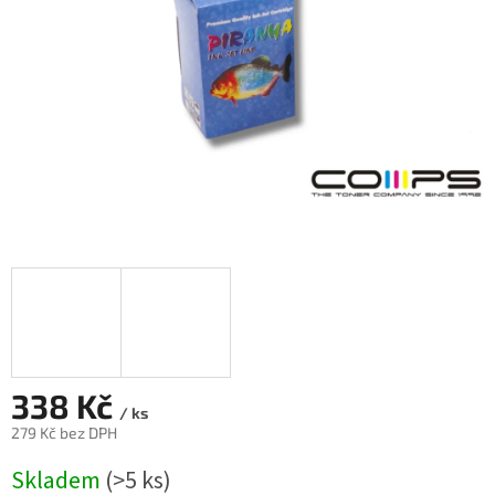
338 Kč
/ ks
279 Kč bez DPH
Měrná
Skladem
(>5 ks)
cena: