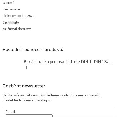
O firmě
Reklamace
Elektromobilita 2020
Certifikáty
Možnosti dopravy
Poslední hodnocení produktů
Barvící páska pro psací stroje DIN 1, DIN 13/10, LAND, PA červenočerná
|
Hodnocení produktu je 5 z 5 hvězdiček.
Odebírat newsletter
Vložte svůj e-mail a my vám budeme zasílat informace o nových
produktech na našem e-shopu.
E-mail