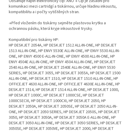
Obsahuje náplň elektronický čip: ANO → Čip je zásadní pro
komunikaci mezi cartridgí a tiskárnou, určuje hladinu inkoustu,
kompatibilitu a i počty vytištěných stran.
→Před vložením do tiskárny sejměte plastovou krytku a
ochrannou pásku, která kryje inkoustové trysky.
Kompatibilní pro tiskárny HP:
HP DESKJET 2054A, HP DESKJET 1512 ALL-IN-ONE, HP DESKJET
1513 ALL-IN-ONE, HP ENVY 5530E ALL-IN-ONE, HP ENVY 5530 ALL-IN-
ONE, HP ENVY 4500 E-ALL-IN-ONE, HP ENVY 4500 ALL-IN-ONE, HP
ENVY 4504E ALL-IN-ONE, HP ENVY 4504 ALL-IN-ONE, HP DESKJET
2540 ALL-IN-ONE, HP DESKJET 2540E ALL-IN-ONE, HP ENVY 5530
SERIES, HP DESKJET 3055, HP DESKJET 3055A, HP DESKJET 1500
ALL-IN-ONE, HP DESKJET 1510, HP DESKJET 1510 ALL-IN-ONE, HP
OFFICEJET 4630 ALL-IN-ONE, HP OFFICEJET 4630E ALL-IN-ONE, HP
DESKJET 1514, HP DESKJET 1514 ALL-IN-ONE, HP DESKJET 1000,
HP DESKJET 1000C, HP DESKJET 1000CSE, HP DESKJET
1000CSECXI, HP DESKJET 1000CXI, HP DESKJET 2050, HP
DESKJET 2050A, HP DESKJET 2050SE, HP DESKJET 2050 ALL-IN-
ONE, HP DESKJET 2050 SERIES, HP DESKJET 2050S, HP DESKJET
3050, HP DESKJET 3050A, HP DESKJET 3050A E-ALL-IN-ONE, HP
DESKJET 3050 ALL-IN-ONE, HP DESKJET 3050 SERIES, HP DESKJET
3050SE, HP DESKJET 3050VE, HP DESKJET 2000, HP DESKJET