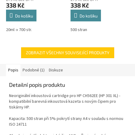
338 Kč
338 Kč
Do košíku
Do košíku
20ml → 700 str.
500 stran
ZOBRAZIT VŠECHNY SOUVISEJÍCÍ PRODUKTY
Popis
Podobné (1)
Diskuze
Detailní popis produktu
Neoriginální inkoustová cartridge pro HP CH562EE (HP 301 XL) -
kompatibilní barevná inkoustová kazeta s novým čipem pro
tiskárny HP.
Kapacita: 500 stran při 5% pokrytí strany A4 v souladu s normou
ISO 24711