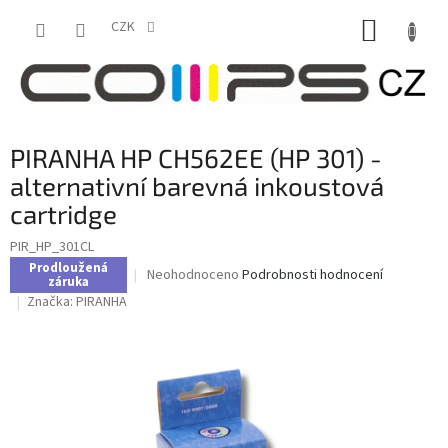
Přejít
NÁKUP
na
CZK
obsah
KOŠÍK
PIRANHA HP CH562EE (HP 301) -
alternativní barevná inkoustová
cartridge
PIR_HP_301CL
Prodloužená
Průměrné
Neohodnoceno
Podrobnosti hodnocení
záruka
hodnocení
Značka:
PIRANHA
produktu
je
0,0
z
5
hvězdiček.