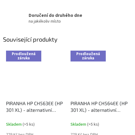
Doručení do druhého dne
na jakékoliv místo
Související produkty
Prodloužená
Prodloužená
záruka
záruka
PIRANHA HP CH563EE (HP
PIRANHA HP CH564EE (HP
301 XL) - alternativní
301 XL) - alternativní
černá inkoustová cartridge
barevná inkoustová
cartridge
Skladem
(>5 ks)
Skladem
(>5 ks)
279 Kč bez DPH
279 Kč bez DPH