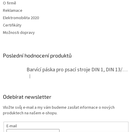
O firmě
Reklamace
Elektromobilita 2020
Certifikáty
Možnosti dopravy
Poslední hodnocení produktů
Barvící páska pro psací stroje DIN 1, DIN 13/10, LAND, PA červenočerná
|
Hodnocení produktu je 5 z 5 hvězdiček.
Odebírat newsletter
Vložte svůj e-mail a my vám budeme zasílat informace o nových
produktech na našem e-shopu.
E-mail