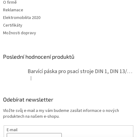
O firmě
Reklamace
Elektromobilita 2020
Certifikáty
Možnosti dopravy
Poslední hodnocení produktů
Barvící páska pro psací stroje DIN 1, DIN 13/10, LAND, PA červenočerná
|
Hodnocení produktu je 5 z 5 hvězdiček.
Odebírat newsletter
Vložte svůj e-mail a my vám budeme zasílat informace o nových
produktech na našem e-shopu.
E-mail