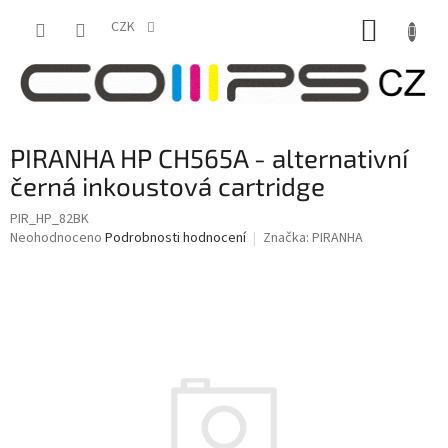
Přejít
NÁKUP
na
CZK
obsah
KOŠÍK
PIRANHA HP CH565A - alternativní
černá inkoustová cartridge
PIR_HP_82BK
Průměrné
Neohodnoceno
Podrobnosti hodnocení
Značka:
PIRANHA
hodnocení
produktu
je
0,0
z
5
hvězdiček.