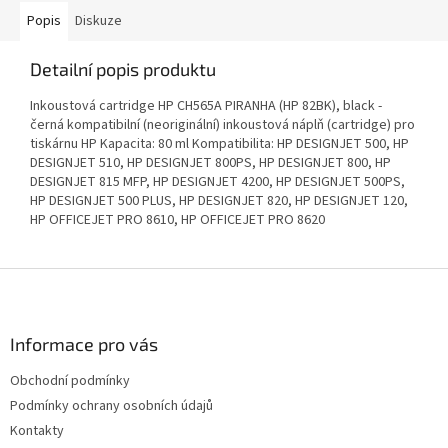
Popis
Diskuze
Detailní popis produktu
Inkoustová cartridge HP CH565A PIRANHA (HP 82BK), black -
černá kompatibilní (neoriginální) inkoustová náplň (cartridge) pro
tiskárnu HP Kapacita: 80 ml Kompatibilita: HP DESIGNJET 500, HP
DESIGNJET 510, HP DESIGNJET 800PS, HP DESIGNJET 800, HP
DESIGNJET 815 MFP, HP DESIGNJET 4200, HP DESIGNJET 500PS,
HP DESIGNJET 500 PLUS, HP DESIGNJET 820, HP DESIGNJET 120,
HP OFFICEJET PRO 8610, HP OFFICEJET PRO 8620
Z
á
p
a
Informace pro vás
t
Obchodní podmínky
í
Podmínky ochrany osobních údajů
Kontakty