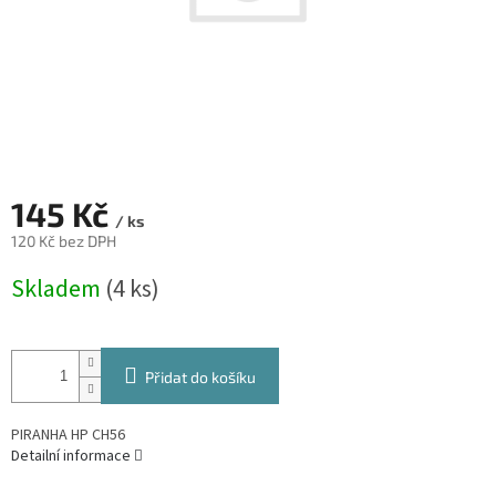
145 Kč
/ ks
120 Kč bez DPH
Měrná
Skladem
(4 ks)
cena:
Přidat do košíku
PIRANHA HP CH56
Detailní informace