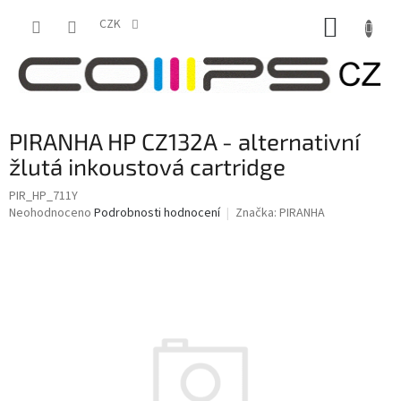
Přejít
NÁKUP
na
CZK
obsah
KOŠÍK
PIRANHA HP CZ132A - alternativní
žlutá inkoustová cartridge
PIR_HP_711Y
Průměrné
Neohodnoceno
Podrobnosti hodnocení
Značka:
PIRANHA
hodnocení
produktu
je
0,0
z
5
hvězdiček.