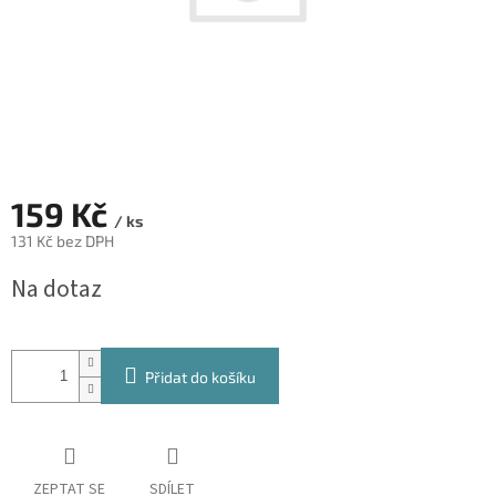
159 Kč
/ ks
131 Kč bez DPH
Měrná
Na dotaz
cena:
Přidat do košíku
ZEPTAT SE
SDÍLET