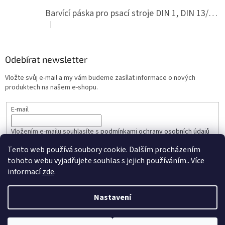
Barvící páska pro psací stroje DIN 1, DIN 13/10, LAND, PA červenočerná
|
Hodnocení produktu je 5 z 5 hvězdiček.
Odebírat newsletter
Vložte svůj e-mail a my vám budeme zasílat informace o nových
produktech na našem e-shopu.
E-mail
Vložením e-mailu souhlasíte s
podmínkami ochrany osobních údajů
Tento web používá soubory cookie. Dalším procházením
PŘIHLÁSIT SE
tohoto webu vyjadřujete souhlas s jejich používáním.. Více
informací
zde
.
Nastavení
Vytvořil Shoptet