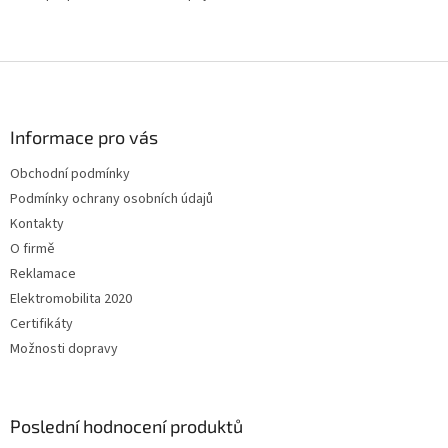
Z
á
p
a
Informace pro vás
t
Obchodní podmínky
í
Podmínky ochrany osobních údajů
Kontakty
O firmě
Reklamace
Elektromobilita 2020
Certifikáty
Možnosti dopravy
Poslední hodnocení produktů