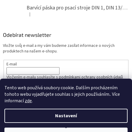
Barvící páska pro psací stroje DIN 1, DIN 13/10, LAND, PA červenočerná
|
Hodnocení produktu je 5 z 5 hvězdiček.
Odebírat newsletter
Vložte svůj e-mail a my vám budeme zasílat informace o nových
produktech na našem e-shopu.
E-mail
Vložením e-mailu souhlasíte s
podmínkami ochrany osobních údajů
Tento web používá soubory cookie. Dalším procházením
PŘIHLÁSIT SE
tohoto webu vyjadřujete souhlas s jejich používáním.. Více
informací
zde
.
Nastavení
Vytvořil Shoptet