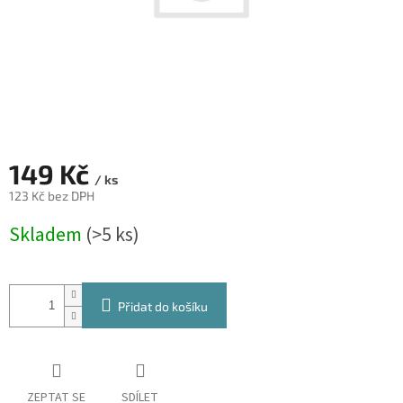
149 Kč
/ ks
123 Kč bez DPH
Měrná
Skladem
(>5 ks)
cena:
Přidat do košíku
ZEPTAT SE
SDÍLET