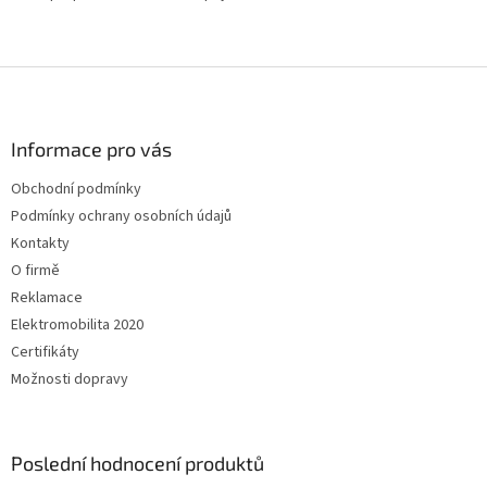
Z
á
p
a
Informace pro vás
t
Obchodní podmínky
í
Podmínky ochrany osobních údajů
Kontakty
O firmě
Reklamace
Elektromobilita 2020
Certifikáty
Možnosti dopravy
Poslední hodnocení produktů