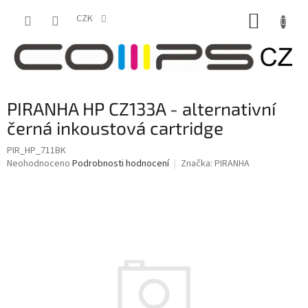
Přejít
NÁKUP
na
CZK
obsah
KOŠÍK
PIRANHA HP CZ133A - alternativní
černá inkoustová cartridge
PIR_HP_711BK
Průměrné
Neohodnoceno
Podrobnosti hodnocení
Značka:
PIRANHA
hodnocení
produktu
je
0,0
z
5
hvězdiček.