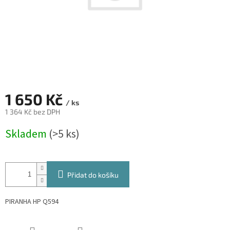
1 650 Kč
/ ks
1 364 Kč bez DPH
Měrná
Skladem
(>5 ks)
cena:
Přidat do košíku
PIRANHA HP Q594