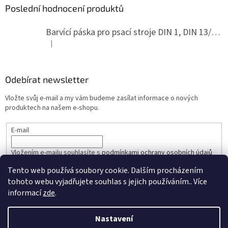
Poslední hodnocení produktů
Barvící páska pro psací stroje DIN 1, DIN 13/10, LAND, PA červenočerná
|
Hodnocení produktu je 5 z 5 hvězdiček.
Odebírat newsletter
Vložte svůj e-mail a my vám budeme zasílat informace o nových
produktech na našem e-shopu.
E-mail
Vložením e-mailu souhlasíte s
podmínkami ochrany osobních údajů
Tento web používá soubory cookie. Dalším procházením
PŘIHLÁSIT SE
tohoto webu vyjadřujete souhlas s jejich používáním.. Více
informací
zde
.
Nastavení
Vytvořil Shoptet