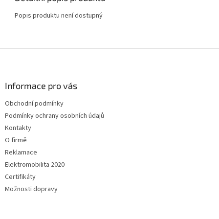
Popis produktu není dostupný
Z
á
p
a
Informace pro vás
t
Obchodní podmínky
í
Podmínky ochrany osobních údajů
Kontakty
O firmě
Reklamace
Elektromobilita 2020
Certifikáty
Možnosti dopravy