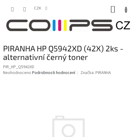
Přejít
NÁKUP
na
CZK
obsah
KOŠÍK
PIRANHA HP Q5942XD (42X) 2ks -
alternativní černý toner
PIR_HP_Q5942XD
Průměrné
Neohodnoceno
Podrobnosti hodnocení
Značka:
PIRANHA
hodnocení
produktu
je
0,0
z
5
hvězdiček.