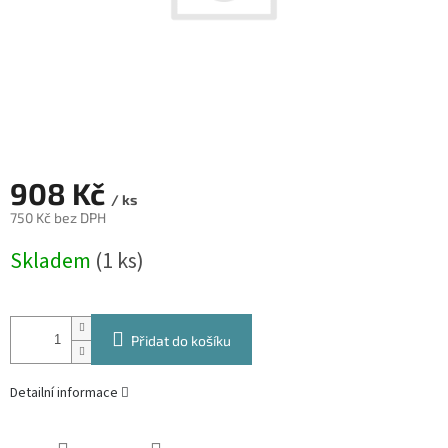
908 Kč
/ ks
750 Kč bez DPH
Měrná
Skladem
(1 ks)
cena:
Přidat do košíku
Detailní informace