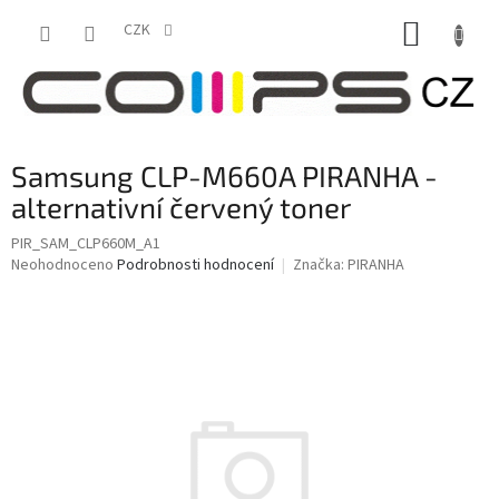
Přejít
NÁKUP
na
CZK
obsah
KOŠÍK
Samsung CLP-M660A PIRANHA -
alternativní červený toner
PIR_SAM_CLP660M_A1
Průměrné
Neohodnoceno
Podrobnosti hodnocení
Značka:
PIRANHA
hodnocení
produktu
je
0,0
z
5
hvězdiček.