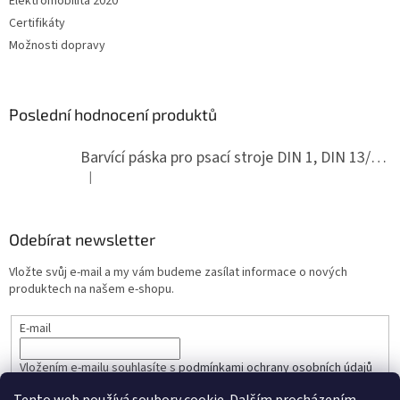
Elektromobilita 2020
Certifikáty
Možnosti dopravy
Poslední hodnocení produktů
Barvící páska pro psací stroje DIN 1, DIN 13/10, LAND, PA červenočerná
|
Hodnocení produktu je 5 z 5 hvězdiček.
Odebírat newsletter
Vložte svůj e-mail a my vám budeme zasílat informace o nových
produktech na našem e-shopu.
E-mail
Vložením e-mailu souhlasíte s
podmínkami ochrany osobních údajů