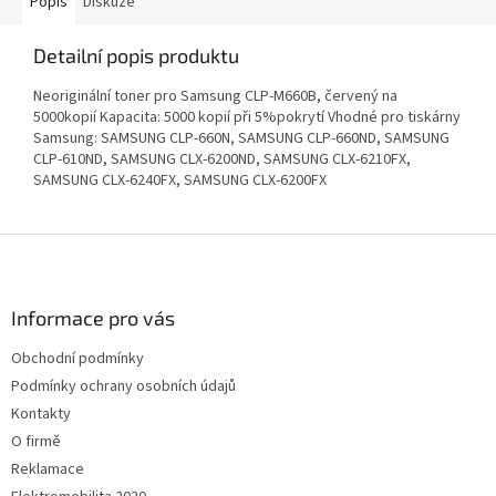
Popis
Diskuze
Detailní popis produktu
Neoriginální toner pro Samsung CLP-M660B, červený na
5000kopií Kapacita: 5000 kopií při 5%pokrytí Vhodné pro tiskárny
Samsung: SAMSUNG CLP-660N, SAMSUNG CLP-660ND, SAMSUNG
CLP-610ND, SAMSUNG CLX-6200ND, SAMSUNG CLX-6210FX,
SAMSUNG CLX-6240FX, SAMSUNG CLX-6200FX
Z
á
p
a
Informace pro vás
t
Obchodní podmínky
í
Podmínky ochrany osobních údajů
Kontakty
O firmě
Reklamace