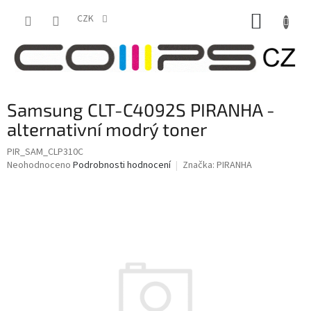
Přejít
NÁKUP
na
CZK
obsah
KOŠÍK
Samsung CLT-C4092S PIRANHA -
alternativní modrý toner
PIR_SAM_CLP310C
Průměrné
Neohodnoceno
Podrobnosti hodnocení
Značka:
PIRANHA
hodnocení
produktu
je
0,0
z
5
hvězdiček.