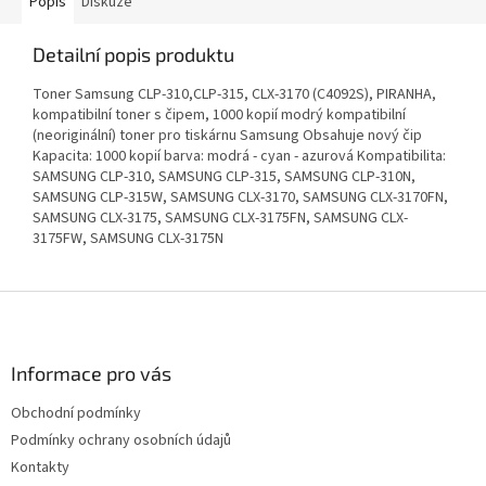
Popis
Diskuze
Detailní popis produktu
Toner Samsung CLP-310,CLP-315, CLX-3170 (C4092S), PIRANHA,
kompatibilní toner s čipem, 1000 kopií modrý kompatibilní
(neoriginální) toner pro tiskárnu Samsung Obsahuje nový čip
Kapacita: 1000 kopií barva: modrá - cyan - azurová Kompatibilita:
SAMSUNG CLP-310, SAMSUNG CLP-315, SAMSUNG CLP-310N,
SAMSUNG CLP-315W, SAMSUNG CLX-3170, SAMSUNG CLX-3170FN,
SAMSUNG CLX-3175, SAMSUNG CLX-3175FN, SAMSUNG CLX-
3175FW, SAMSUNG CLX-3175N
Z
á
p
a
Informace pro vás
t
Obchodní podmínky
í
Podmínky ochrany osobních údajů
Kontakty