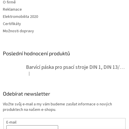
O firmě
Reklamace
Elektromobilita 2020
Certifikáty
Možnosti dopravy
Poslední hodnocení produktů
Barvící páska pro psací stroje DIN 1, DIN 13/10, LAND, PA červenočerná
|
Hodnocení produktu je 5 z 5 hvězdiček.
Odebírat newsletter
Vložte svůj e-mail a my vám budeme zasílat informace o nových
produktech na našem e-shopu.
E-mail