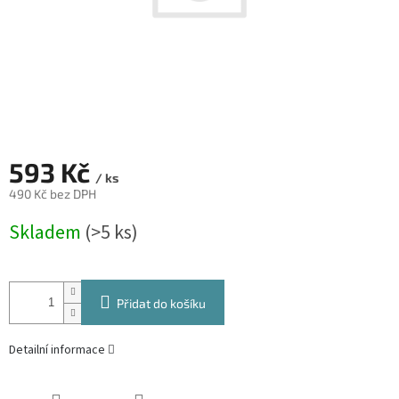
593 Kč
/ ks
490 Kč bez DPH
Měrná
Skladem
(>5 ks)
cena:
Přidat do košíku
Detailní informace