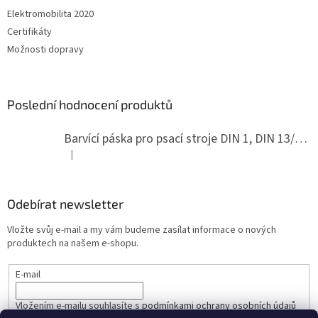
Elektromobilita 2020
Certifikáty
Možnosti dopravy
Poslední hodnocení produktů
Barvící páska pro psací stroje DIN 1, DIN 13/10, LAND, PA červenočerná
|
Hodnocení produktu je 5 z 5 hvězdiček.
Odebírat newsletter
Vložte svůj e-mail a my vám budeme zasílat informace o nových
produktech na našem e-shopu.
E-mail
Vložením e-mailu souhlasíte s
podmínkami ochrany osobních údajů