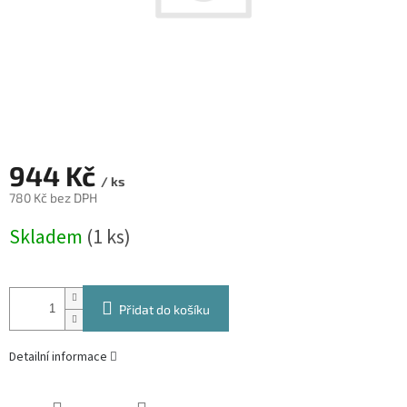
944 Kč
/ ks
780 Kč bez DPH
Měrná
Skladem
(1 ks)
cena:
Přidat do košíku
Detailní informace