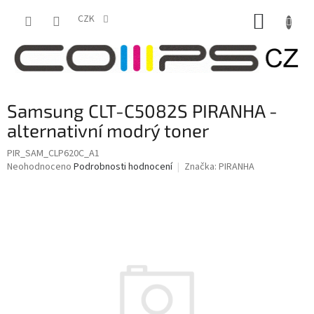
Přejít
NÁKUP
na
CZK
obsah
KOŠÍK
Samsung CLT-C5082S PIRANHA -
alternativní modrý toner
PIR_SAM_CLP620C_A1
Průměrné
Neohodnoceno
Podrobnosti hodnocení
Značka:
PIRANHA
hodnocení
produktu
je
0,0
z
5
hvězdiček.