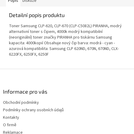
Popis
Diskuze
Detailní popis produktu
Toner Samsung CLP-620, CLP-670 (CLP-C5082L) PIRANHA, modrý
alternativní toner s čipem, 4000k modrý kompatibilní
(neoriginální) toner značky PIRANHA pro tiskárnu Samsung
kapacita: 4000kopií Obsahuje nový čip barva: modrá - cyan -
azurová kompatibilita: Samsung CLP 620ND, 670N, 670ND, CLX-
6220FX, 6250FX, 6250F
Z
á
p
a
Informace pro vás
t
Obchodní podmínky
í
Podmínky ochrany osobních údajů
Kontakty
O firmě
Reklamace