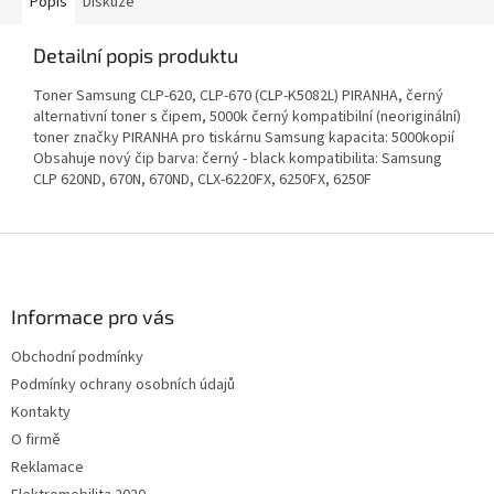
Popis
Diskuze
Detailní popis produktu
Toner Samsung CLP-620, CLP-670 (CLP-K5082L) PIRANHA, černý
alternativní toner s čipem, 5000k černý kompatibilní (neoriginální)
toner značky PIRANHA pro tiskárnu Samsung kapacita: 5000kopií
Obsahuje nový čip barva: černý - black kompatibilita: Samsung
CLP 620ND, 670N, 670ND, CLX-6220FX, 6250FX, 6250F
Z
á
p
a
Informace pro vás
t
Obchodní podmínky
í
Podmínky ochrany osobních údajů
Kontakty
O firmě
Reklamace