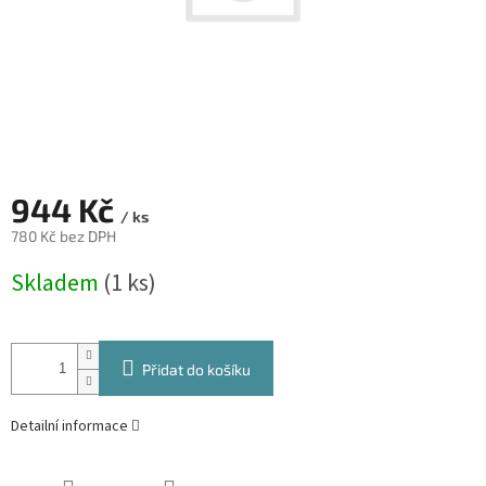
944 Kč
/ ks
780 Kč bez DPH
Měrná
Skladem
(1 ks)
cena:
Přidat do košíku
Detailní informace