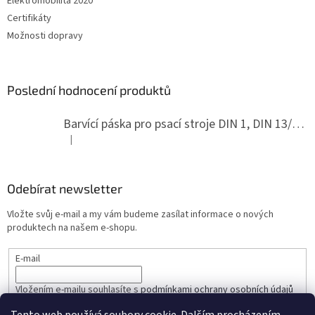
Elektromobilita 2020
Certifikáty
Možnosti dopravy
Poslední hodnocení produktů
Barvící páska pro psací stroje DIN 1, DIN 13/10, LAND, PA červenočerná
|
Hodnocení produktu je 5 z 5 hvězdiček.
Odebírat newsletter
Vložte svůj e-mail a my vám budeme zasílat informace o nových
produktech na našem e-shopu.
E-mail
Vložením e-mailu souhlasíte s
podmínkami ochrany osobních údajů