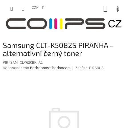
Přejít
NÁKUP
na
CZK
obsah
KOŠÍK
Samsung CLT-K5082S PIRANHA -
alternativní černý toner
PIR_SAM_CLP620BK_A1
Průměrné
Neohodnoceno
Podrobnosti hodnocení
Značka:
PIRANHA
hodnocení
produktu
je
0,0
z
5
hvězdiček.