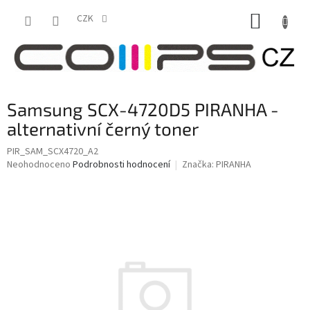
Přejít
NÁKUP
na
CZK
obsah
KOŠÍK
Samsung SCX-4720D5 PIRANHA -
alternativní černý toner
PIR_SAM_SCX4720_A2
Průměrné
Neohodnoceno
Podrobnosti hodnocení
Značka:
PIRANHA
hodnocení
produktu
je
0,0
z
5
hvězdiček.