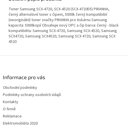
Toner Samsung SCX-4720, SCX-4520 (SCX-4720D5) PIRANHA,
černý alternativní toner s čipem, 5000k černý kompatibilní
(neoriginální) toner značky PIRANHA pro tiskárnu Samsung
kapacita: 5000kopií Obsahuje nový OPC a čip barva: černý - black
kompatibilita: Samsung SCX-4720, Samsung SCX-4520, Samsung
SCX4720, Samsung SCX4520, Samsung SCX 4720, Samsung SCX
4520
Z
á
p
a
Informace pro vás
t
Obchodní podmínky
í
Podmínky ochrany osobních údajů
Kontakty
O firmě
Reklamace
Elektromobilita 2020