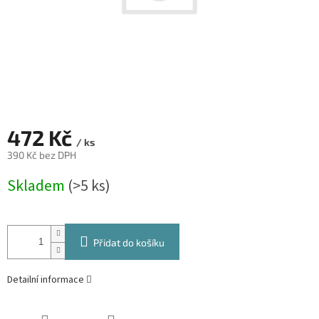
472 Kč
/ ks
390 Kč bez DPH
Měrná
Skladem
(>5 ks)
cena:
Přidat do košíku
Detailní informace