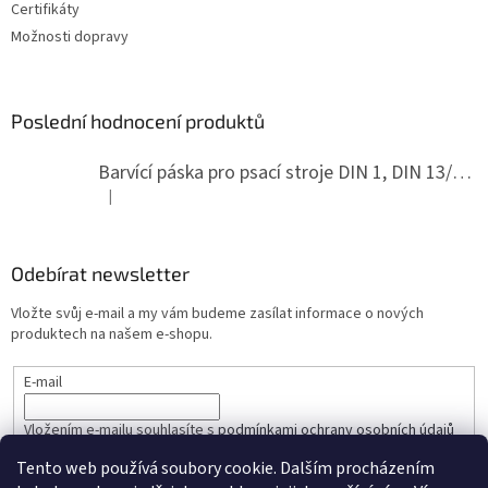
Certifikáty
Možnosti dopravy
Poslední hodnocení produktů
Barvící páska pro psací stroje DIN 1, DIN 13/10, LAND, PA červenočerná
|
Hodnocení produktu je 5 z 5 hvězdiček.
Odebírat newsletter
Vložte svůj e-mail a my vám budeme zasílat informace o nových
produktech na našem e-shopu.
E-mail
Vložením e-mailu souhlasíte s
podmínkami ochrany osobních údajů
Tento web používá soubory cookie. Dalším procházením
PŘIHLÁSIT SE