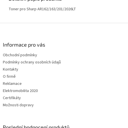
Toner pro Sharp AR162/163/201/2026LT
Z
á
p
a
Informace pro vás
t
Obchodní podmínky
í
Podmínky ochrany osobních údajů
Kontakty
O firmě
Reklamace
Elektromobilita 2020
Certifikáty
Možnosti dopravy
Poslední hodnocení produktů