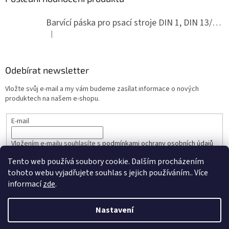
Barvící páska pro psací stroje DIN 1, DIN 13/10, LAND, PA červenočerná
|
Hodnocení produktu je 5 z 5 hvězdiček.
Odebírat newsletter
Vložte svůj e-mail a my vám budeme zasílat informace o nových
produktech na našem e-shopu.
E-mail
Vložením e-mailu souhlasíte s
podmínkami ochrany osobních údajů
Tento web používá soubory cookie. Dalším procházením
PŘIHLÁSIT SE
tohoto webu vyjadřujete souhlas s jejich používáním.. Více
informací
zde
.
Nastavení
Vytvořil Shoptet