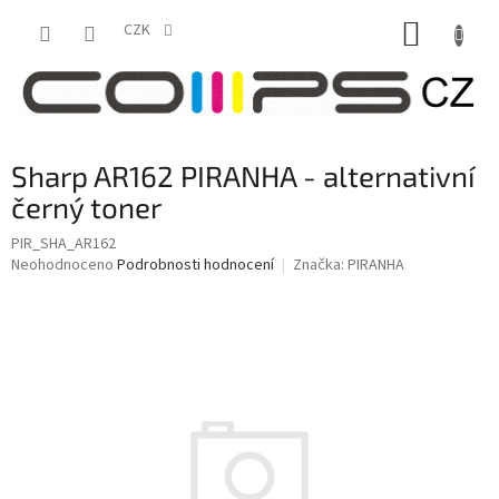
Přejít
NÁKUP
na
CZK
obsah
KOŠÍK
Sharp AR162 PIRANHA - alternativní
černý toner
PIR_SHA_AR162
Průměrné
Neohodnoceno
Podrobnosti hodnocení
Značka:
PIRANHA
hodnocení
produktu
je
0,0
z
5
hvězdiček.