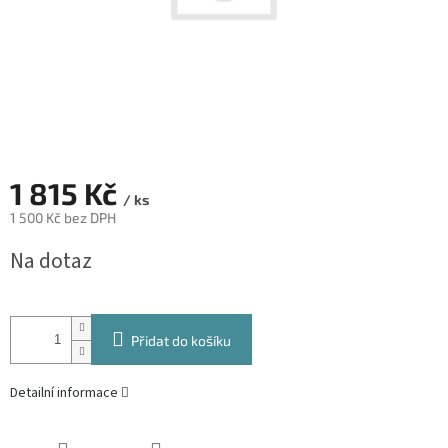
1 815 Kč
/ ks
1 500 Kč bez DPH
Měrná
Na dotaz
cena:
Přidat do košíku
Detailní informace