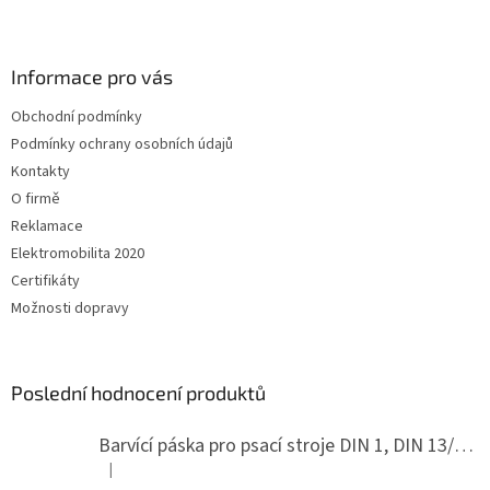
Z
á
p
a
Informace pro vás
t
Obchodní podmínky
í
Podmínky ochrany osobních údajů
Kontakty
O firmě
Reklamace
Elektromobilita 2020
Certifikáty
Možnosti dopravy
Poslední hodnocení produktů
Barvící páska pro psací stroje DIN 1, DIN 13/10, LAND, PA červenočerná
|
Hodnocení produktu je 5 z 5 hvězdiček.