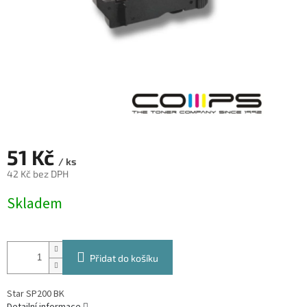
51 Kč
/ ks
42 Kč bez DPH
Měrná
Skladem
cena:
Přidat do košíku
Star SP200 BK