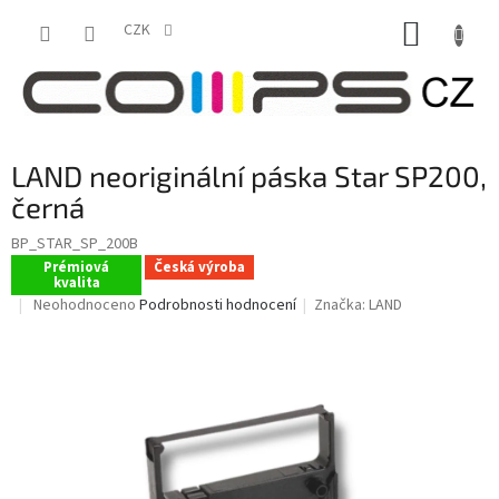
Přejít
NÁKUP
na
CZK
obsah
KOŠÍK
LAND neoriginální páska Star SP200,
černá
BP_STAR_SP_200B
Prémiová
Česká výroba
kvalita
Průměrné
Neohodnoceno
Podrobnosti hodnocení
Značka:
LAND
hodnocení
produktu
je
0,0
z
5
hvězdiček.