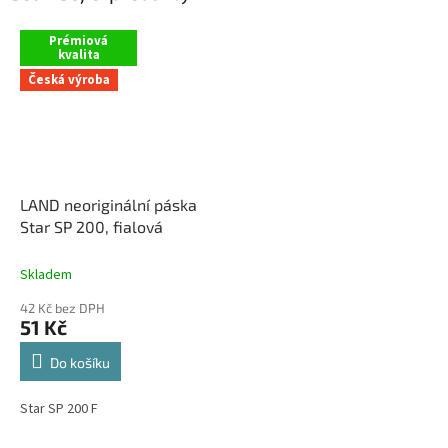
Prémiová
kvalita
Česká výroba
LAND neoriginální páska
Star SP 200, fialová
Skladem
42 Kč bez DPH
51 Kč
Do košíku
Star SP 200 F