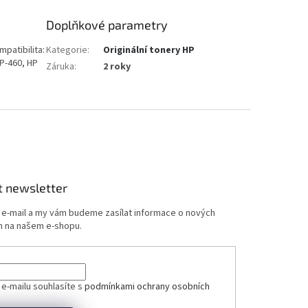
Doplňkové parametry
mpatibilita:
Kategorie
:
Originální tonery HP
P-460, HP
Záruka
:
2 roky
t newsletter
j e-mail a my vám budeme zasílat informace o nových
 na našem e-shopu.
ček.
 e-mailu souhlasíte s
podmínkami ochrany osobních