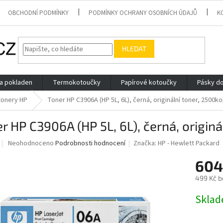
OBCHODNÍ PODMÍNKY
PODMÍNKY OCHRANY OSOBNÍCH ÚDAJŮ
K
HLEDAT
 a pokladen
Termokotoučky
Papírové kotoučky
Pásky do
 tonery HP
Toner HP C3906A (HP 5L, 6L), černá, originální toner, 2500ko
r HP C3906A (HP 5L, 6L), černá, originá
Průměrné
Neohodnoceno
Podrobnosti hodnocení
Značka:
HP - Hewlett Packard
hodnocení
produktu
604
je
499 Kč b
0,0
z
Měrná
Skla
5
cena:
hvězdiček.