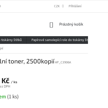
ONTAKTY
O FIRMĚ
REKLAMACE
CZK
ELEKTROMOBILITA 2020
Přihlášení
NÁKUPNÍ
Prázdný košík
KOŠÍK
 tiskárny štítků
Papírové samolepící role do tiskárny štítků
Kan
pií
lní toner, 2500kopií
HP_C3906A
 Kč
/ ks
ez DPH
dem
(1 ks)