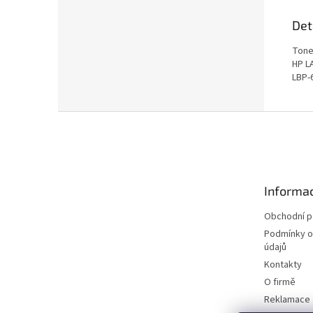
Det
Toner
HP L
LBP-
Z
á
p
a
t
Informac
í
Obchodní 
Podmínky o
údajů
Kontakty
O firmě
Reklamace