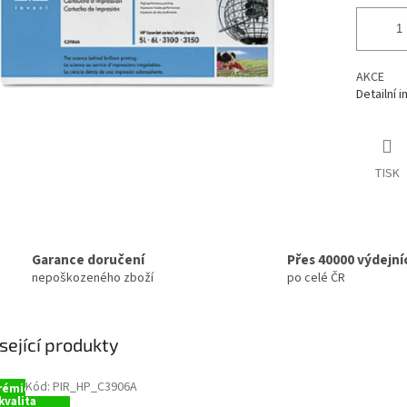
AKCE
Detailní 
TISK
Garance doručení
Přes 40000 výdejní
nepoškozeného zboží
po celé ČR
sející produkty
Kód:
PIR_HP_C3906A
rémiová
kvalita