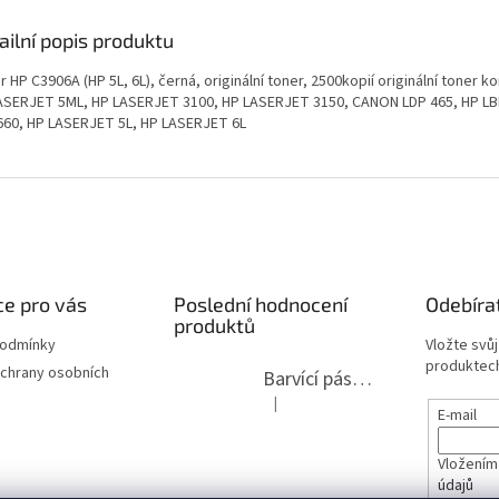
ailní popis produktu
 HP C3906A (HP 5L, 6L), černá, originální toner, 2500kopií originální toner ko
ASERJET 5ML, HP LASERJET 3100, HP LASERJET 3150, CANON LDP 465, HP LB
660, HP LASERJET 5L, HP LASERJET 6L
e pro vás
Poslední hodnocení
Odebíra
produktů
podmínky
Vložte svů
produktech
chrany osobních
Barvící páska pro psací stroje DIN 1, DIN 13/10, LAND, PA červenočerná
|
Hodnocení produktu je 5 z 5 hvězdi
E-mail
Vložením
údajů