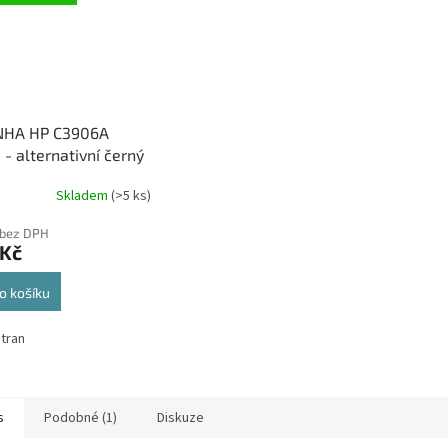
NHA HP C3906A
 - alternativní černý
Skladem
(>5 ks)
 bez DPH
 Kč
o košíku
stran
s
Podobné (1)
Diskuze