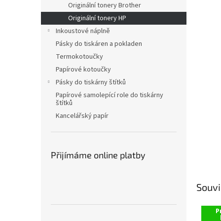
a
Originální tonery Brother
n
Originální tonery HP
e
Inkoustové náplně
l
Pásky do tiskáren a pokladen
Termokotoučky
Papírové kotoučky
Pásky do tiskárny štítků
Papírové samolepící role do tiskárny
štítků
Kancelářský papír
Přijímáme online platby
Souvi
P