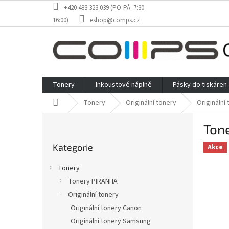
Přejít
+420 483 323 039 (PO-PÁ: 7:30-
na
16:00)
eshop@comps.cz
obsah
Tonery
Inkoustové náplně
Pásky do tiskáren
Domů
Tonery
Originální tonery
Originální
P
Tone
o
Přeskočit
s
Kategorie
kategorie
Akce
t
r
Tonery
a
Tonery PIRANHA
n
Originální tonery
n
í
Originální tonery Canon
p
Originální tonery Samsung